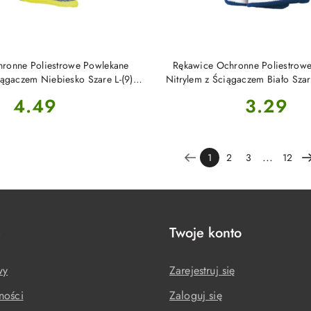
DO KOSZYKA
DO KOSZYKA
ronne Poliestrowe Powlekane
Rękawice Ochronne Poliestrow
iągaczem Niebiesko Szare L-(9)
Nitrylem z Ściągaczem Biało Szar
RTELA Reis
Reis
Cena:
Cena:
4.49
3.29
...
1
2
3
12
e
Twoje konto
wy
Zarejestruj się
ności
Zaloguj się