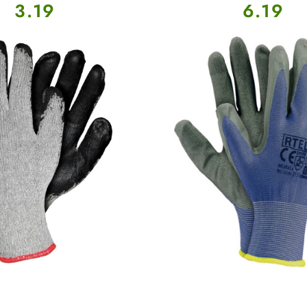
Cena:
Cena:
3.19
6.19