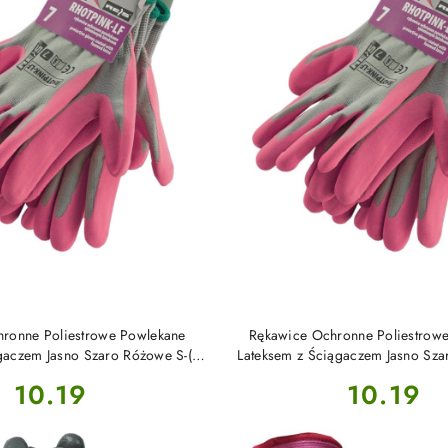
DO KOSZYKA
DO KOSZYKA
ronne Poliestrowe Powlekane
Rękawice Ochronne Poliestrow
gaczem Jasno Szaro Różowe S-(7)
Lateksem z Ściągaczem Jasno Sz
RHOTPINK-LF Reis
(8) RHOTPINK-LF Rei
Cena:
Cena:
10.19
10.19