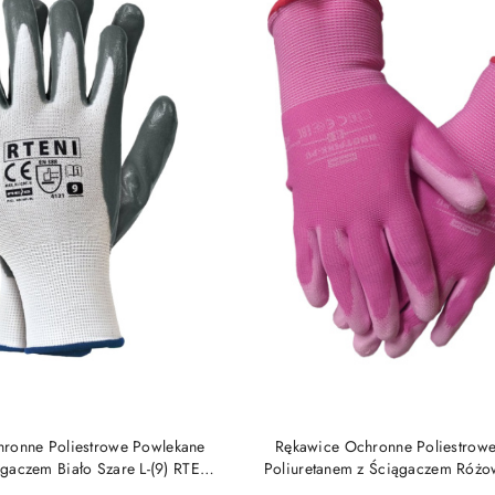
DO KOSZYKA
DO KOSZYKA
ronne Poliestrowe Powlekane
Rękawice Ochronne Poliestrow
ągaczem Biało Szare L-(9) RTENI
Poliuretanem z Ściągaczem Różow
Reis
RHOTPINK-PU Reis