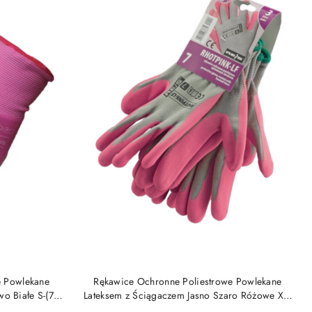
DO KOSZYKA
e Powlekane
Rękawice Ochronne Poliestrowe Powlekane
o Białe S-(7)
Lateksem z Ściągaczem Jasno Szaro Różowe XS-
(6) RHOTPINK-LF Reis