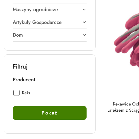
Maszyny ogrodnicze
Artykuły Gospodarcze
Dom
Filtruj
Producent
Producent:
Reis
Rękawice Och
Lateksem z Ścią
Pokaż