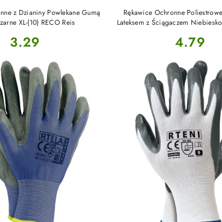
DO KOSZYKA
DO KOSZYKA
nne z Dzianiny Powlekane Gumą
Rękawice Ochronne Poliestrow
zarne XL-(10) RECO Reis
Lateksem z Ściągaczem Niebiesko 
RTELA Reis
Cena:
Cena:
3.29
4.79