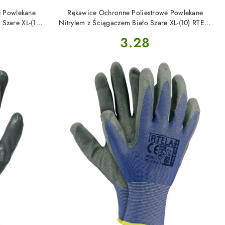
DO KOSZYKA
e Powlekane
Rękawice Ochronne Poliestrowe Powlekane
Szare XL-(10)
Nitrylem z Ściągaczem Biało Szare XL-(10) RTENI
Reis
Cena:
3.28