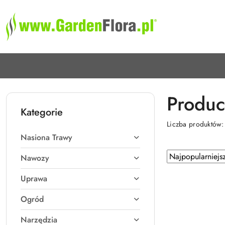
Przejdź do treści głównej
Przejdź do wyszukiwarki
Przejdź do moje konto
Przejdź do menu głównego
Przejdź do stopki
Produc
Kategorie
Liczba produktów
Nasiona Trawy
Zastosowano
Sortuj
Nawozy
według
sortowanie:
Uprawa
Najpopularniejsz
Ogród
Narzędzia