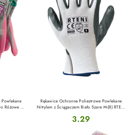
DO KOSZYKA
e Powlekane
Rękawice Ochronne Poliestrowe Powlekane
aro Różowe M-
Nitrylem z Ściągaczem Biało Szare M-(8) RTENI
s
Reis
Cena:
3.29