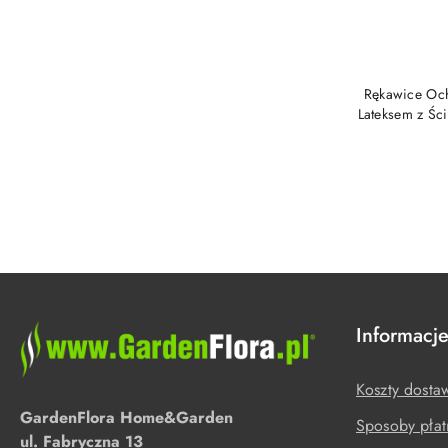
Rękawice Och
Lateksem z Śc
Informacj
Koszty dosta
GardenFlora Home&Garden
Sposoby płat
ul. Fabryczna 13