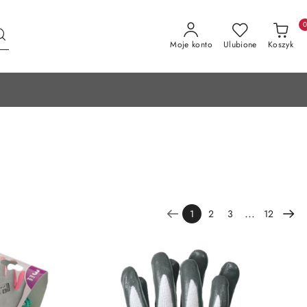
Moje konto
Ulubione
Koszyk
...
1
2
3
12