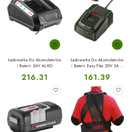
Ładowarka Do Akumulatorów
Ładowarka Do Akumulatorów
i Baterii 36V AL-KO
i Baterii Easy Flex 20V 3A C
30 Li AL-KO
Cena:
Cena:
216.31
161.39