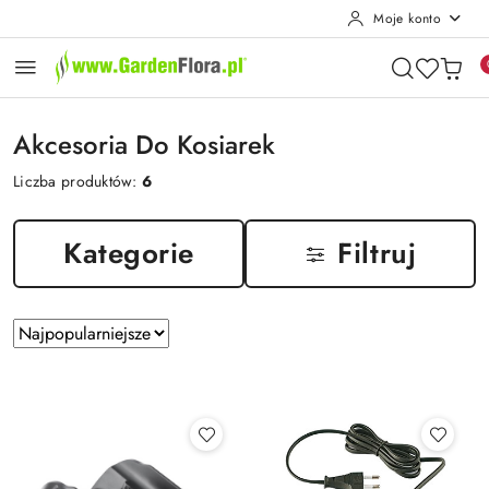
Moje konto
Przejdź do treści głównej
Przejdź do wyszukiwarki
Przejdź do moje konto
Przejdź do menu głównego
Przejdź do stopki
Akcesoria Do Kosiarek
Liczba produktów:
6
Kategorie
Filtruj
Zastosowano
Sortuj
według
sortowanie:
Najpopularniejsze.