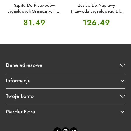
Szpilki Do Przewodów
Zestaw Do Naprawy
Sygnałowych Granicznych Dla
Przewodu Sygnałowego Dla
Robotów Koszących 90szt. AL-
Robotów Koszących AL-KO
Cena:
Cena:
81.49
126.49
KO
Dane adresowe
Informacje
Twoje konto
GardenFlora