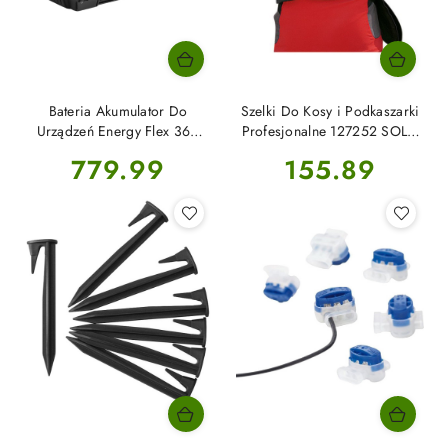
Bateria Akumulator Do
Szelki Do Kosy i Podkaszarki
Urządzeń Energy Flex 36V
Profesjonalne 127252 SOLO
4Ah B 150 Li AL-KO
BY AL-KO
Cena:
Cena:
779.99
155.89