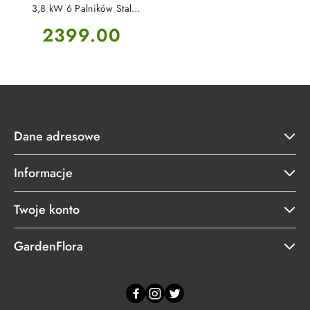
3,8 kW 6 Palników Stal
Emaliowana BBQ MEASTRO
Cena:
2399.00
Masport
Dane adresowe
Informacje
Twoje konto
GardenFlora