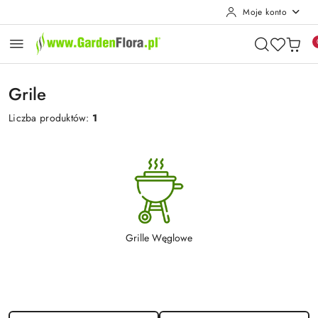
Moje konto
Przejdź do treści głównej
Przejdź do wyszukiwarki
Przejdź do moje konto
Przejdź do menu głównego
Przejdź do stopki
Grile
Liczba produktów:
1
Grille Węglowe