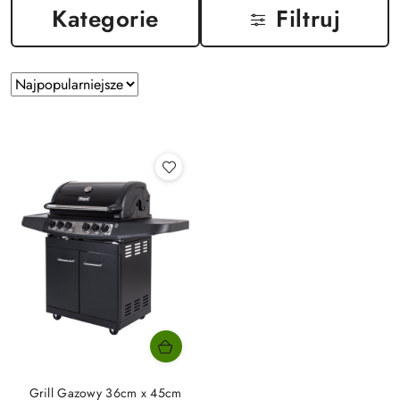
Kategorie
Filtruj
Zastosowano
Sortuj
według
sortowanie:
Najpopularniejsze.
Grill Gazowy 36cm x 45cm