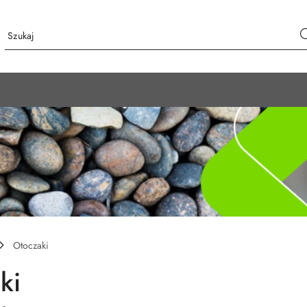
Otoczaki
ki