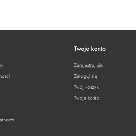
e
Twoje konto
wy
Zarejestruj się
ności
Zaloguj się
Twój koszyk
Twoje konto
atności