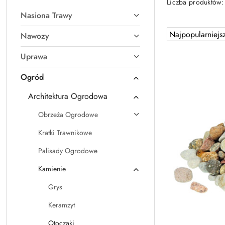
Liczba produktów
Nasiona Trawy
Zastosowano
Sortuj
Nawozy
według
sortowanie:
Uprawa
Najpopularniejsz
Ogród
Architektura Ogrodowa
Obrzeża Ogrodowe
Kratki Trawnikowe
Palisady Ogrodowe
Kamienie
Grys
Keramzyt
Otoczaki