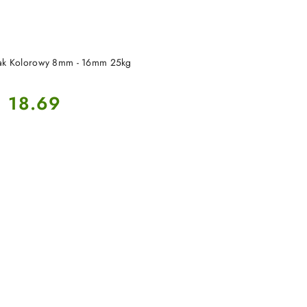
DUKT NIEDOSTĘPNY
ak Kolorowy 8mm - 16mm 25kg
Cena:
18.69