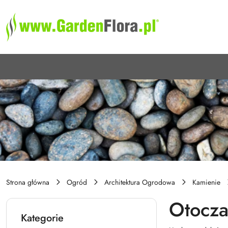
Przejdź do treści głównej
Przejdź do wyszukiwarki
Przejdź do moje konto
Przejdź do menu głównego
Przejdź do stopki
Strona główna
Ogród
Architektura Ogrodowa
Kamienie
Otocza
Kategorie