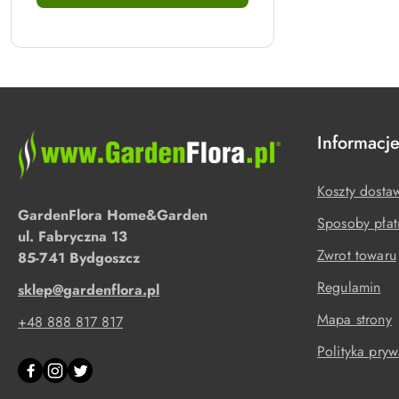
Informacj
Koszty dosta
GardenFlora Home&Garden
Sposoby płat
ul. Fabryczna 13
Zwrot towaru
85-741 Bydgoszcz
Regulamin
sklep@gardenflora.pl
Mapa strony
+48 888 817 817
Polityka pryw