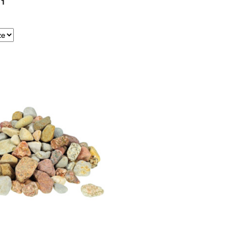
:
1
e.