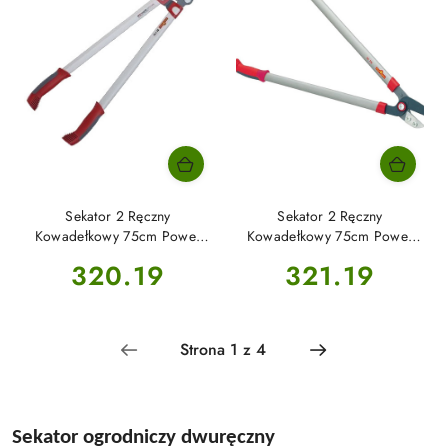
Sekator 2 Ręczny
Sekator 2 Ręczny
Kowadełkowy 75cm Power
Kowadełkowy 75cm Power
Cut RR 750 WOLF-Garten
Cut RS 750 WOLF-Garten
Cena:
Cena:
320.19
321.19
Sekator ogrodniczy dwuręczny