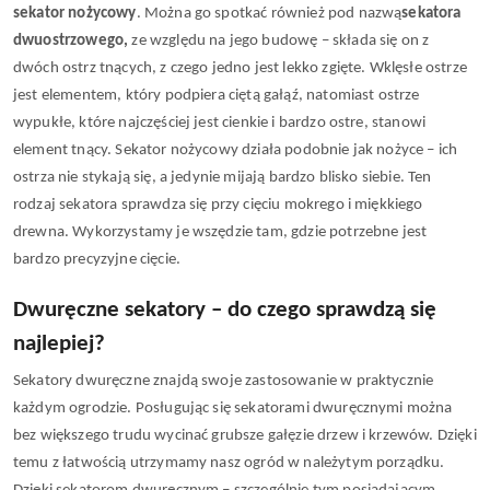
sekator nożycowy
. Można go spotkać również pod nazwą
sekatora 
dwuostrzowego,
 ze względu na jego budowę – składa się on z 
dwóch ostrz tnących, z czego jedno jest lekko zgięte. Wklęsłe ostrze 
jest elementem, który podpiera ciętą gałąź, natomiast ostrze 
wypukłe, które najczęściej jest cienkie i bardzo ostre, stanowi 
element tnący. Sekator nożycowy działa podobnie jak nożyce – ich 
ostrza nie stykają się, a jedynie mijają bardzo blisko siebie. Ten 
rodzaj sekatora sprawdza się przy cięciu mokrego i miękkiego 
drewna. Wykorzystamy je wszędzie tam, gdzie potrzebne jest 
bardzo precyzyjne cięcie.
Dwuręczne sekatory – do czego sprawdzą się 
najlepiej?
Sekatory dwuręczne znajdą swoje zastosowanie w praktycznie 
każdym ogrodzie. Posługując się sekatorami dwuręcznymi można 
bez większego trudu wycinać grubsze gałęzie drzew i krzewów. Dzięki 
temu z łatwością utrzymamy nasz ogród w należytym porządku. 