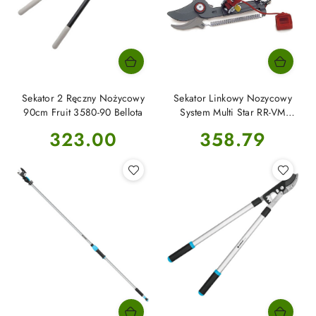
Sekator 2 Ręczny Nożycowy
Sekator Linkowy Nozycowy
90cm Fruit 3580-90 Bellota
System Multi Star RR-VM
WOLF-Garten
Cena:
Cena:
323.00
358.79