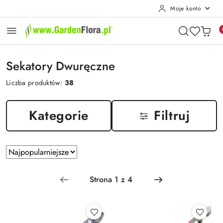
Moje konto
Przejdź do treści głównej
Przejdź do wyszukiwarki
Przejdź do moje konto
Przejdź do menu głównego
Przejdź do stopki
Sekatory Dwuręczne
Liczba produktów:
38
Kategorie
Filtruj
Zastosowano
Sortuj
według
sortowanie:
Najpopularniejsze.