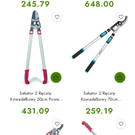
Cena:
Cena:
245.79
648.00
Garten
Sekator 2 Ręczny
Sekator 2 Ręczny
Kowadełkowy 50cm Power
Kowadełkowy 70cm
Cut RS 800 WOLF-Garten
Aluminowy 40-412 Ideal
Cena:
Cena:
431.09
259.19
Celfast