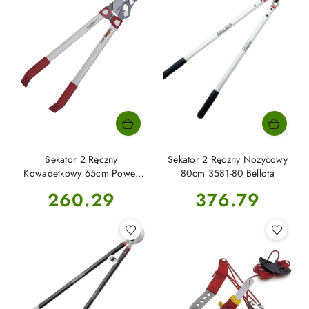
Sekator 2 Ręczny
Sekator 2 Ręczny Nożycowy
Kowadełkowy 65cm Power
80cm 3581-80 Bellota
Cut RS 650 WOLF-Garten
Cena:
Cena:
260.29
376.79