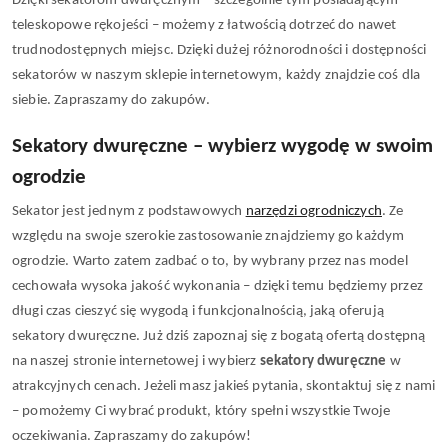
Dzięki sekatorom dwuręcznym – szczególnie tym posiadającym 
teleskopowe rękojeści – możemy z łatwością dotrzeć do nawet 
trudnodostępnych miejsc. Dzięki dużej różnorodności i dostępności 
sekatorów w naszym sklepie internetowym, każdy znajdzie coś dla 
siebie. Zapraszamy do zakupów.
Sekatory dwuręczne – wybierz wygodę w swoim 
ogrodzie
Sekator jest jednym z podstawowych 
narzędzi ogrodniczych
. Ze 
względu na swoje szerokie zastosowanie znajdziemy go każdym 
ogrodzie. Warto zatem zadbać o to, by wybrany przez nas model 
cechowała wysoka jakość wykonania – dzięki temu będziemy przez 
długi czas cieszyć się wygodą i funkcjonalnością, jaką oferują 
sekatory dwuręczne. Już dziś zapoznaj się z bogatą ofertą dostępną 
na naszej stronie internetowej i wybierz 
sekatory dwuręczne
 w 
atrakcyjnych cenach. Jeżeli masz jakieś pytania, skontaktuj się z nami 
– pomożemy Ci wybrać produkt, który spełni wszystkie Twoje 
oczekiwania. Zapraszamy do zakupów!