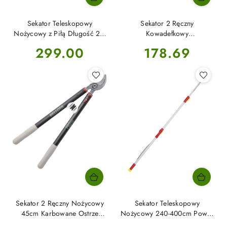
Sekator Teleskopowy
Sekator 2 Ręczny
Nożycowy z Piłą Długość 2m
Kowadełkowy
40-416 Ideal Cellfast
80cmAluminiowy 40-413 Ideal
Cena:
Cena:
299.00
178.69
Cellfast
Sekator 2 Ręczny Nożycowy
Sekator Teleskopowy
45cm Karbowane Ostrze
Nożycowy 240-400cm Power
3578D-45 Bellota
Dual Cut RR 400T Wolf-