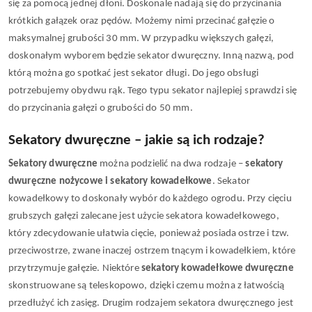
się za pomocą jednej dłoni. Doskonale nadają się do przycinania 
krótkich gałązek oraz pędów. Możemy nimi przecinać gałęzie o 
maksymalnej grubości 30 mm. W przypadku większych gałęzi, 
doskonałym wyborem będzie sekator dwuręczny. Inną nazwą, pod 
którą można go spotkać jest sekator długi. Do jego obsługi 
potrzebujemy obydwu rąk. Tego typu sekator najlepiej sprawdzi się 
do przycinania gałęzi o grubości do 50 mm. 
Sekatory dwuręczne – jakie są ich rodzaje?
Sekatory dwuręczne
 można podzielić na dwa rodzaje – 
sekatory 
dwuręczne nożycowe i sekatory kowadełkowe
. Sekator 
kowadełkowy to doskonały wybór do każdego ogrodu. Przy cięciu 
grubszych gałęzi zalecane jest użycie sekatora kowadełkowego, 
który zdecydowanie ułatwia cięcie, ponieważ posiada ostrze i tzw. 
przeciwostrze, zwane inaczej ostrzem tnącym i kowadełkiem, które 
przytrzymuje gałęzie. Niektóre 
sekatory kowadełkowe dwuręczne 
skonstruowane są teleskopowo, dzięki czemu można z łatwością 
przedłużyć ich zasięg. Drugim rodzajem sekatora dwuręcznego jest 