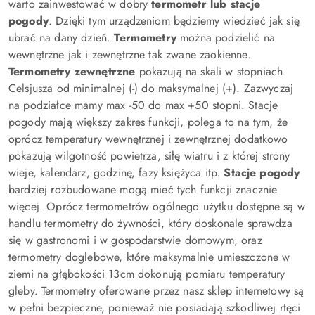
warto zainwestować w dobry
termometr lub stacje
pogody
. Dzięki tym urządzeniom będziemy wiedzieć jak się
ubrać na dany dzień.
Termometry
można podzielić na
wewnętrzne jak i zewnętrzne tak zwane zaokienne.
Termometry zewnętrzne
pokazują na skali w stopniach
Celsjusza od minimalnej (-) do maksymalnej (+). Zazwyczaj
na podziałce mamy max -50 do max +50 stopni. Stacje
pogody mają większy zakres funkcji, polega to na tym, że
oprócz temperatury wewnętrznej i zewnętrznej dodatkowo
pokazują wilgotność powietrza, siłę wiatru i z której strony
wieje, kalendarz, godzinę, fazy księżyca itp.
Stacje pogody
bardziej rozbudowane mogą mieć tych funkcji znacznie
więcej. Oprócz termometrów ogólnego użytku dostępne są w
handlu termometry do żywności, który doskonale sprawdza
się w gastronomi i w gospodarstwie domowym, oraz
termometry doglebowe, które maksymalnie umieszczone w
ziemi na głębokości 13cm dokonują pomiaru temperatury
gleby. Termometry oferowane przez nasz sklep internetowy są
w pełni bezpieczne, ponieważ nie posiadają szkodliwej rtęci