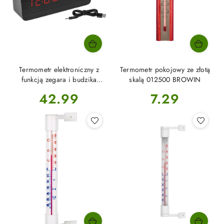
Termometr elektroniczny z
Termometr pokojowy ze złotą
funkcją zegara i budzika
skalą 012500 BROWIN
170900 BROWIN
Cena:
Cena:
42.99
7.29