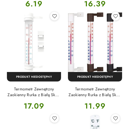
Cena:
Cena:
6.19
16.39
014702 Bioterm
Higrometrem 25cm x 5,5cm
025300 Bioterm
PRODUKT NIEDOSTĘPNY
PRODUKT NIEDOSTĘPNY
Termometr Zewnętrzny
Termometr Zewnętrzny
Zaokienny Rurka z Białą Skalą
Zaokienny Rurka z Białą Skalą
27cm x 4,5cm 020900
19cm x 2cm 022200 Bioterm
Cena:
Cena:
17.09
11.99
Bioterm