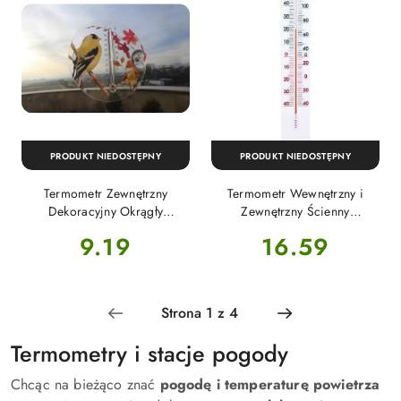
PRODUKT NIEDOSTĘPNY
PRODUKT NIEDOSTĘPNY
Termometr Zewnętrzny
Termometr Wewnętrzny i
Dekoracyjny Okrągły
Zewnętrzny Ścienny
Transparentny Przyssawki
Plastikowy Biały 40cm x
Cena:
Cena:
9.19
16.59
Ptaki i Kwiaty Czerwone
6,5cm 025400 Bioterm
16,5cm MAK6316 GardenLine
Termometry i stacje pogody
Chcąc na bieżąco znać
pogodę i temperaturę powietrza