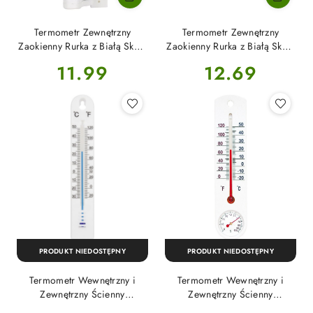
Termometr Zewnętrzny
Termometr Zewnętrzny
Zaokienny Rurka z Białą Skalą
Zaokienny Rurka z Białą Skalą
Biały 18cm x 2,1cm 022202
Biały 22cm x 2,1cm 020202
Cena:
Cena:
11.99
12.69
Bioterm
Bioterm
PRODUKT NIEDOSTĘPNY
PRODUKT NIEDOSTĘPNY
Termometr Wewnętrzny i
Termometr Wewnętrzny i
Zewnętrzny Ścienny
Zewnętrzny Ścienny
Plastikowy 17cm x 2,7cm Biały
Plastikowy Biały z