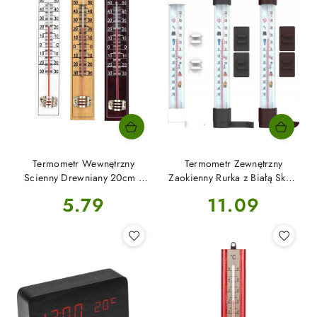
Termometr Wewnętrzny
Termometr Zewnętrzny
Scienny Drewniany 20cm x
Zaokienny Rurka z Białą Skalą
3,5cm x 1cm MAK2924
i Piktogramami 23cm x 3cm
Cena:
Cena:
5.79
11.09
GardenLine
020560 Bioterm