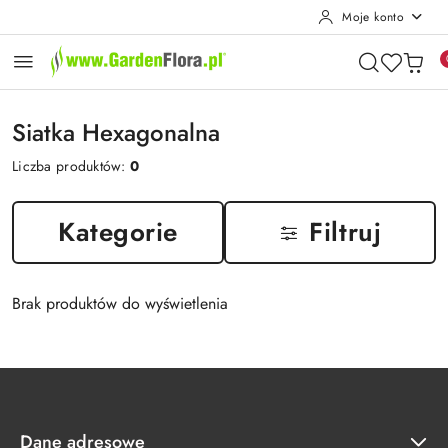
Moje konto
Przejdź do treści głównej
Przejdź do wyszukiwarki
Przejdź do moje konto
Przejdź do menu głównego
Przejdź do stopki
Siatka Hexagonalna
Liczba produktów:
0
Kategorie
Filtruj
Brak produktów do wyświetlenia
Dane adresowe