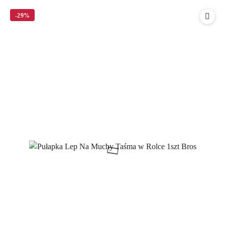
statusie:
-29%