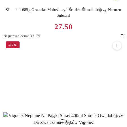
Ślimakol 685g Granulat Moluskocyd Środek Ślimakobójczy Naturen
Substral
Cena
27.50
promocyjna:
Najniższa
Najniższa cena:
33.79
cena
-27%
z
30
dni
przed
obniżką