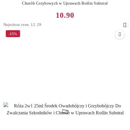
Chorób Grzybowych w Uprawach Roślin Substral
Cena
10.90
promocyjna:
Najniższa
Najniższa cena:
12.29
cena
-15%
z
30
dni
przed
obniżką