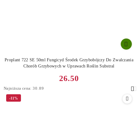
Proplant 722 SE 50ml Fungicyd Środek Grzybobójczy Do Zwalczania
Chorób Grzybowych w Uprawach Roślin Substral
Cena
26.50
promocyjna:
Najniższa
Najniższa cena:
30.89
cena
-11%
z
30
dni
przed
obniżką