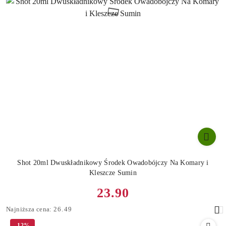
Shot 20ml Dwuskładnikowy Środek Owadobójczy Na Komary i
Kleszcze Sumin
Cena
23.90
promocyjna:
Najniższa
Najniższa cena:
26.49
cena
-12%