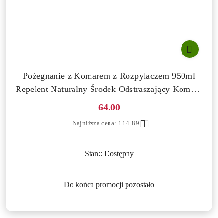
Pożegnanie z Komarem z Rozpylaczem 950ml
Repelent Naturalny Środek Odstraszający Komary
Zielony Dom
Cena
64.00
promocyjna:
Najniższa
Najniższa cena:
114.89
cena
z
30
Stan::
Dostępny
dni
przed
obniżką
Do końca promocji pozostało