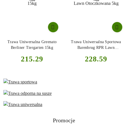
Trawa Uniwersalna Greenato
Trawa Uniwersalna Sportowa
Berliner Tiergarten 15kg
Barenbrug RPR Lawn
Otoczkowana 5kg
Cena:
Cena:
215.29
228.59
Produkty
Promocje
Pomiń karuzelę produktów
o