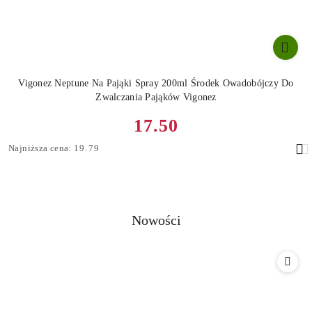
Vigonez Neptune Na Pająki Spray 200ml Środek Owadobójczy Do
Zwalczania Pająków Vigonez
Cena
17.50
promocyjna:
Najniższa
Najniższa cena:
19.79
cena
z
30
dni
przed
Produkty
Nowości
obniżką
Pomiń karuzelę produktów
o
statusie: