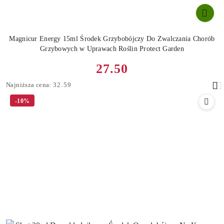
Magnicur Energy 15ml Środek Grzybobójczy Do Zwalczania Chorób
Grzybowych w Uprawach Roślin Protect Garden
Cena
27.50
promocyjna:
Najniższa
Najniższa cena:
32.59
cena
-10%
z
30
dni
przed
obniżką