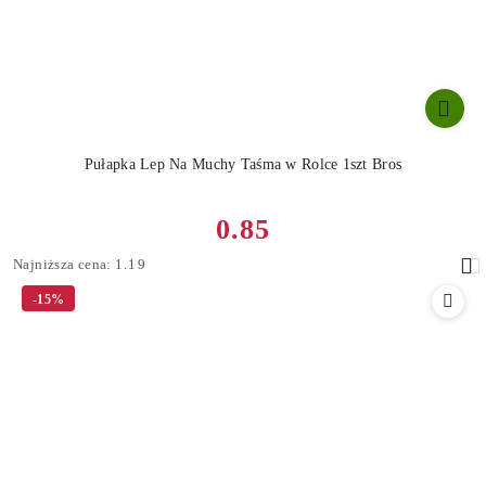
Pułapka Lep Na Muchy Taśma w Rolce 1szt Bros
Cena
0.85
promocyjna:
Najniższa
Najniższa cena:
1.19
cena
-15%
z
30
dni
przed
obniżką