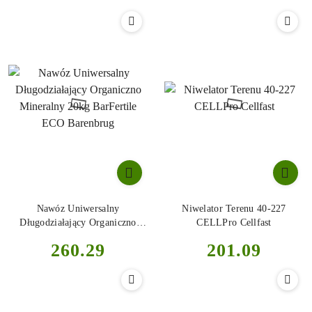
Nawóz Uniwersalny
Niwelator Terenu 40-227
Długodziałający Organiczno
CELLPro Cellfast
Mineralny 20kg BarFertile ECO
Cena:
Cena:
260.29
201.09
Barenbrug