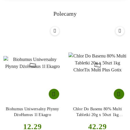
Polecamy
Biohumus Uniwersalny Płynny
Chlor Do Basenu 80% Multi
DżoHumus 1l Ekagro
Tabletki 20g x 50szt 1kg
ChlorTix Multi Plus Gotix
Cena:
Cena:
12.29
42.29