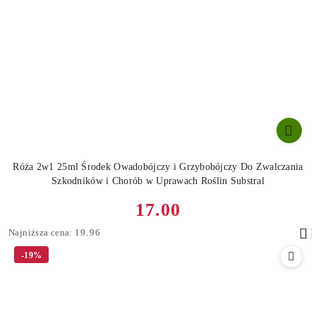
Róża 2w1 25ml Środek Owadobójczy i Grzybobójczy Do Zwalczania
Szkodników i Chorób w Uprawach Roślin Substral
Cena
17.00
promocyjna:
Najniższa
Najniższa cena:
19.96
cena
-19%
z
30
dni
przed
obniżką