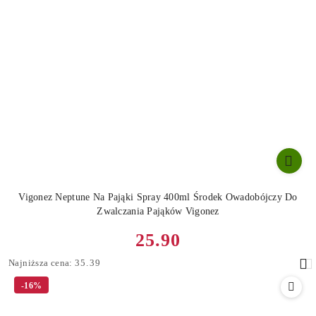
Vigonez Neptune Na Pająki Spray 400ml Środek Owadobójczy Do
Zwalczania Pająków Vigonez
Cena
25.90
promocyjna:
Najniższa
Najniższa cena:
35.39
cena
-16%
z
30
dni