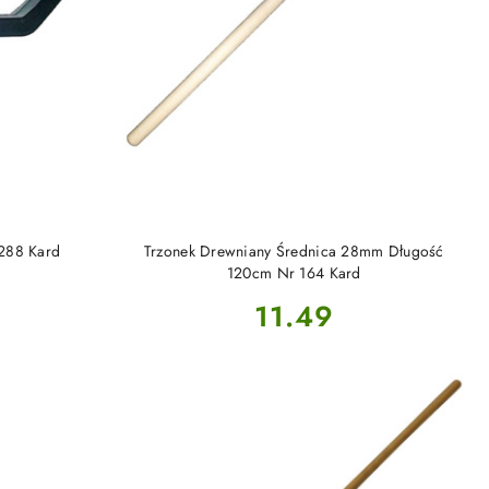
DO KOSZYKA
288 Kard
Trzonek Drewniany Średnica 28mm Długość
120cm Nr 164 Kard
Cena:
11.49