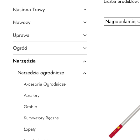
Liczba produktów
Nasiona Trawy
Zastosowano
Sortuj
Nawozy
według
sortowanie:
Uprawa
Najpopularniejsz
Ogród
Narzędzia
Narzędzia ogrodnicze
Akcesoria Ogrodnicze
Aeratory
Grabie
Kultywatory Ręczne
Łopaty