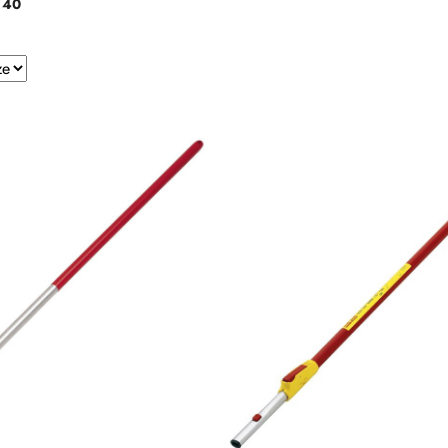
:
40
e.