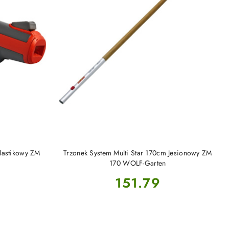
DO KOSZYKA
Plastikowy ZM
Trzonek System Multi Star 170cm Jesionowy ZM
170 WOLF-Garten
Cena:
151.79