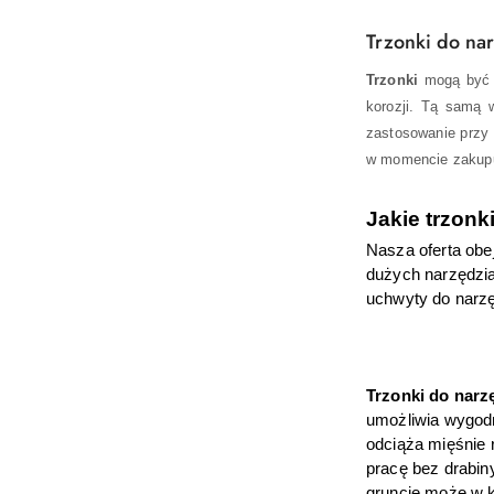
Trzonki do na
Trzonki
mogą być w
korozji. Tą samą
zastosowanie przy o
w momencie zakupu
Jakie trzonk
Nasza oferta obe
dużych narzędzia
uchwyty do narzę
Trzonki do narz
umożliwia wygodn
odciąża mięśnie 
pracę bez drabin
gruncie może w k