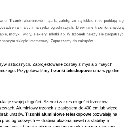
ewno.
Trzonki
aluminiowe maja tą zaletę, że są lekkie i nie poddają się
obsadzenia małych narzędzi ogrodniczych. Drewniane
trzonki
znajdują
bie, motyki, widły, siekiery, młotki itp. W
trzonek
należy się zaopatrzyć
w naszym sklepie internetowy. Zapraszamy do zakupów.
zyw sztucznych. Zaprojektowane zostały z myślą o małych i 
niczego. Przygotowaliśmy 
trzonki teleskopowe
 oraz wygodne 
ulację swojej długości. Szeroki zakres długości trzonków 
wach. Aluminiowy trzonek z zasięgiem do 400 cm lub więcej 
brak urazów. 
Trzonki aluminiowe teleskopowe
 pozwalają na 
 prac ogrodowych — drabina ułożona nawet na stabilnym 
rzystania z trzonka nie ma żadnego ryzyka, co ma znaczący 