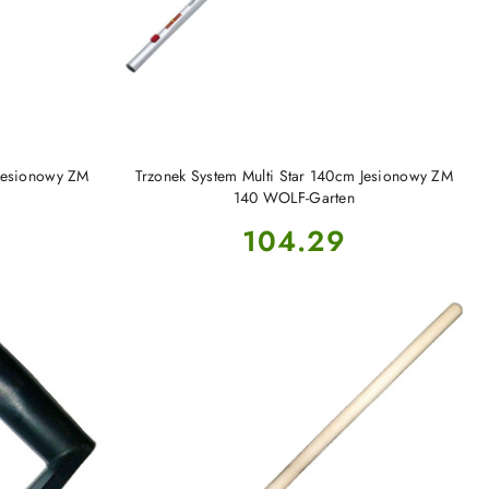
DO KOSZYKA
 Jesionowy ZM
Trzonek System Multi Star 140cm Jesionowy ZM
140 WOLF-Garten
Cena:
104.29