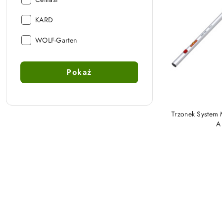
Producent:
KARD
Producent:
WOLF-Garten
Pokaż
Trzonek System 
A