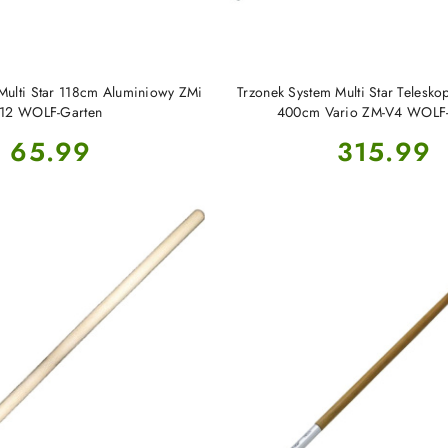
DO KOSZYKA
DO KOSZYKA
Multi Star 118cm Aluminiowy ZMi
Trzonek System Multi Star Telesk
12 WOLF-Garten
400cm Vario ZM-V4 WOLF-
Cena:
Cena:
65.99
315.99