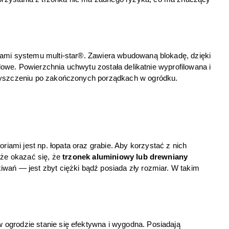
iami systemu multi-star®. Zawiera wbudowaną blokadę, dzięki 
odowe. Powierzchnia uchwytu została delikatnie wyprofilowana i 
czyszczeniu po zakończonych porządkach w ogródku. 
mi jest np. łopata oraz grabie. Aby korzystać z nich 
że okazać się, że 
trzonek aluminiowy lub drewniany
wań — jest zbyt ciężki bądź posiada zły rozmiar. W takim 
w ogrodzie stanie się efektywna i wygodna. Posiadają 