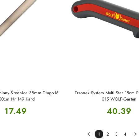
DO KOSZYKA
DO KOSZYKA
niany Średnica 38mm Długość
Trzonek System Multi Star 15cm 
00cm Nr 149 Kard
015 WOLF-Garten
Cena:
Cena:
17.49
40.39
1
2
3
4