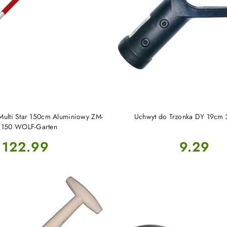
DO KOSZYKA
DO KOSZYKA
Multi Star 150cm Aluminiowy ZM-
Uchwyt do Trzonka DY 19cm 
 150 WOLF-Garten
Cena:
Cena:
122.99
9.29