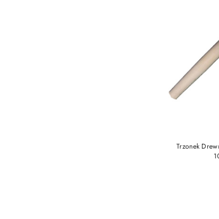
Trzonek Drew
1