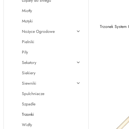
Łopaty do śniegu
Miotły
Motyki
Trzonek System 
Nożyce Ogrodowe
Pielniki
Piły
Sekatory
Siekiery
Siewniki
Spulchniacze
Szpadle
Trzonki
Widły