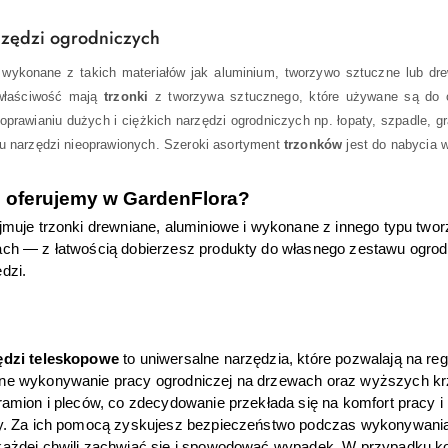
rzędzi ogrodniczych
ykonane z takich materiałów jak aluminium, tworzywo sztuczne lub dr
 właściwość mają
trzonki
z tworzywa sztucznego, które używane są do 
prawianiu dużych i ciężkich narzędzi ogrodniczych np. łopaty, szpadle, gra
 narzędzi nieoprawionych. Szeroki asortyment
trzonków
jest do nabycia 
i oferujemy w GardenFlora?
jmuje trzonki drewniane, aluminiowe i wykonane z innego typu twor
ch — z łatwością dobierzesz produkty do własnego zestawu ogrod
dzi. 
ędzi teleskopowe
 to uniwersalne narzędzia, które pozwalają na reg
e wykonywanie pracy ogrodniczej na drzewach oraz wyższych krze
ramion i pleców, co zdecydowanie przekłada się na komfort pracy i 
y. Za ich pomocą zyskujesz bezpieczeństwo podczas wykonywania
ażdej chwili zachwiać się i spowodować wypadek. W przypadku ko