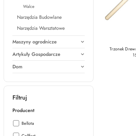
Walce
Narzędzia Budowlane
Narzędzia Warsztatowe
Maszyny ogrodnicze
Trzonek Drew
Artykuły Gospodarcze
1
Dom
Filtruj
Producent
Producent:
Bellota
Producent:
Cellfast