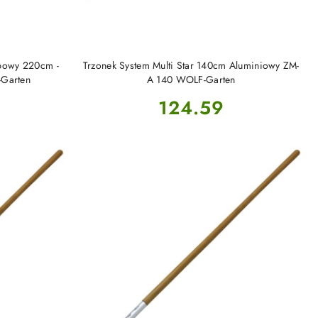
DO KOSZYKA
opowy 220cm -
Trzonek System Multi Star 140cm Aluminiowy ZM-
Garten
A 140 WOLF-Garten
Cena:
124.59