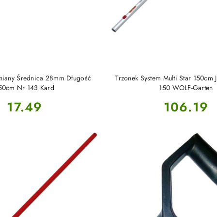
DO KOSZYKA
DO KOSZYKA
niany Średnica 28mm Długość
Trzonek System Multi Star 150cm
50cm Nr 143 Kard
150 WOLF-Garten
Cena:
Cena:
17.49
106.19