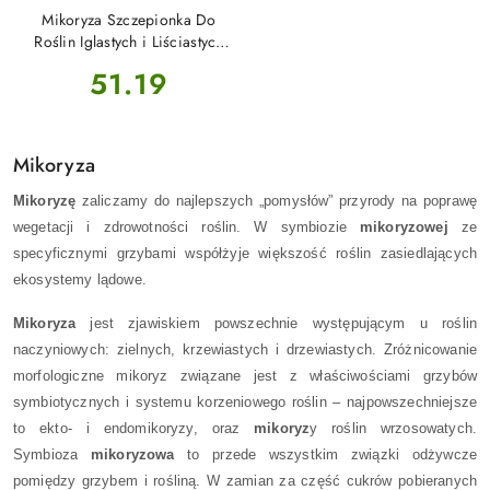
Mikoryza Szczepionka Do
Roślin Iglastych i Liściastych
30g Zielony Dom
Cena:
51.19
Mikoryza
Mikoryzę
zaliczamy do najlepszych „pomysłów” przyrody na poprawę
wegetacji i zdrowotności roślin. W symbiozie
mikoryzowej
ze
specyficznymi grzybami współżyje większość roślin zasiedlających
ekosystemy lądowe.
Mikoryza
jest zjawiskiem powszechnie występującym u roślin
naczyniowych: zielnych, krzewiastych i drzewiastych. Zróżnicowanie
morfologiczne mikoryz związane jest z właściwościami grzybów
symbiotycznych i systemu korzeniowego roślin – najpowszechniejsze
to ekto- i endomikoryzy, oraz
mikoryz
y roślin wrzosowatych.
Symbioza
mikoryzowa
to przede wszystkim związki odżywcze
pomiędzy grzybem i rośliną. W zamian za część cukrów pobieranych