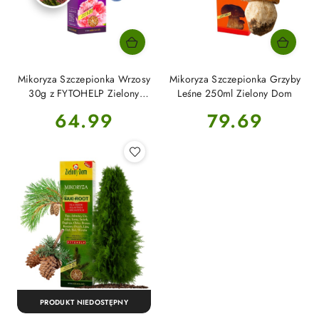
Mikoryza Szczepionka Wrzosy
Mikoryza Szczepionka Grzyby
30g z FYTOHELP Zielony
Leśne 250ml Zielony Dom
Dom
Cena:
Cena:
64.99
79.69
PRODUKT NIEDOSTĘPNY