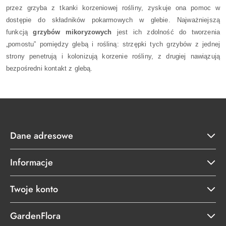
przez grzyba z tkanki korzeniowej rośliny, zyskuje ona pomoc w
dostępie do składników pokarmowych w glebie. Najważniejszą
funkcją
grzybów mikoryzowych
jest ich zdolność do tworzenia
„pomostu” pomiędzy glebą i rośliną: strzępki tych grzybów z jednej
strony penetrują i kolonizują korzenie rośliny, z drugiej nawiązują
bezpośredni kontakt z glebą.
Dane adresowe
Informacje
Twoje konto
GardenFlora