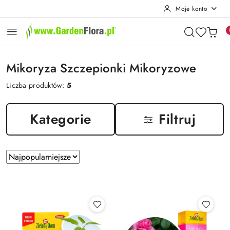
Moje konto
Przejdź do treści głównej
Przejdź do wyszukiwarki
Przejdź do moje konto
Przejdź do menu głównego
Przejdź do stopki
Mikoryza Szczepionki Mikoryzowe
Liczba produktów:
5
Kategorie
Filtruj
Zastosowano
Sortuj
według
sortowanie:
Najpopularniejsze.