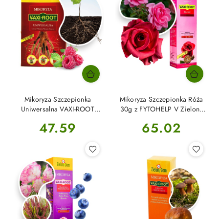
Mikoryza Szczepionka
Mikoryza Szczepionka Róża
Uniwersalna VAXI-ROOT
30g z FYTOHELP V Zielony
Zielony Dom
Dom
Cena:
Cena:
47.59
65.02