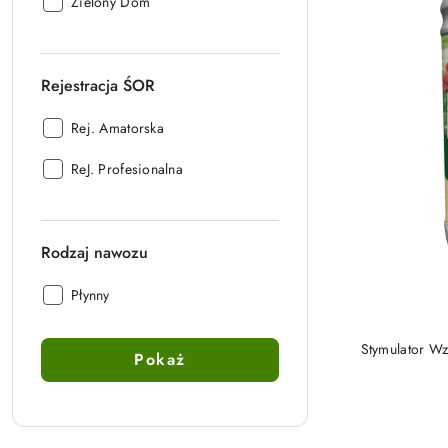
Producent:
Zielony Dom
Rejestracja ŚOR
Rejestracja
Rej. Amatorska
ŚOR:
Rejestracja
ReJ. Profesionalna
ŚOR:
Rodzaj nawozu
Rodzaj
Płynny
nawozu:
PRO
Stymulator Wz
Pokaż