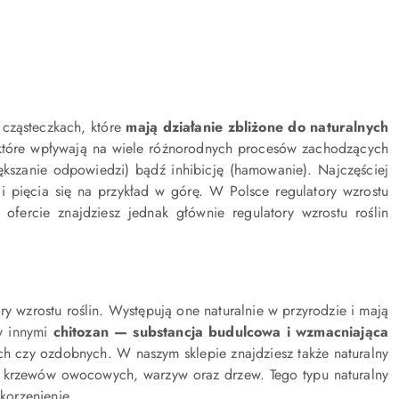
 cząsteczkach, które
mają działanie zbliżone do naturalnych
y, które wpływają na wiele różnorodnych procesów zachodzących
ększanie odpowiedzi) bądź inhibicję (hamowanie). Najczęściej
i pięcia się na przykład w górę. W Polsce regulatory wzrostu
ofercie znajdziesz jednak głównie regulatory wzrostu roślin
y wzrostu roślin. Występują one naturalnie w przyrodzie i mają
zy innymi
chitozan — substancja budulcowa i wzmacniająca
h czy ozdobnych. W naszym sklepie znajdziesz także naturalny
ch, krzewów owocowych, warzyw oraz drzew. Tego typu naturalny
korzenienie.