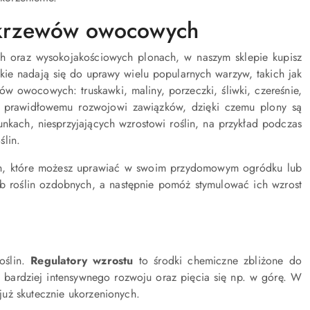
i krzewów owocowych
ch oraz wysokojakościowych plonach, w naszym sklepie kupisz
akie nadają się do uprawy wielu popularnych warzyw, takich jak
w owocowych: truskawki, maliny, porzeczki, śliwki, czereśnie,
jają prawidłowemu rozwojowi zawiązków, dzięki czemu plony są
unkach, niesprzyjających wzrostowi roślin, na przykład podczas
ślin.
ślin, które możesz uprawiać w swoim przydomowym ogródku lub
b roślin ozdobnych, a następnie pomóż stymulować ich wzrost
oślin.
Regulatory wzrostu
to środki chemiczne zbliżone do
o bardziej intensywnego rozwoju oraz pięcia się np. w górę. W
już skutecznie ukorzenionych.