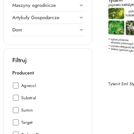
Maszyny ogrodnicze
Artykuły Gospodarcze
Dom
Filtruj
Producent
Tytanit 5ml S
Producent:
Agrecol
Producent:
Substral
Producent:
Sumin
Producent:
Target