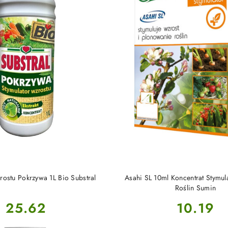
DUKT NIEDOSTĘPNY
PRODUKT NIEDOSTĘP
rostu Pokrzywa 1L Bio Substral
Asahi SL 10ml Koncentrat Stymul
Roślin Sumin
Cena:
Cena:
25.62
10.19