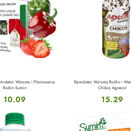
PRODUKT NIEDOSTĘP
DO KOSZYKA
tymulator Wzrostu i Plonowania
Stymulator Wzrosty Roślin i W
Roślin Sumin
Chikos Agrecol
Cena:
Cena:
10.09
15.29