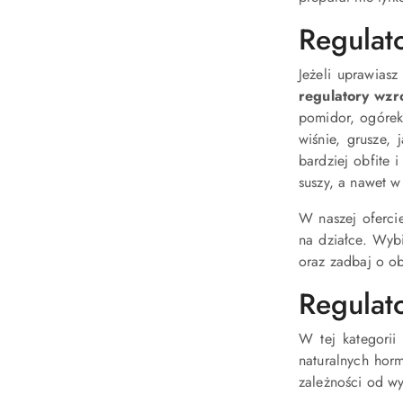
Regulat
Jeżeli uprawias
regulatory wzr
pomidor, ogórek,
wiśnie, grusze,
bardziej obfite 
suszy, a nawet w
W naszej oferci
na działce. Wyb
oraz zadbaj o ob
Regulato
W tej kategorii
naturalnych ho
zależności od w