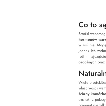
Co to są
Środki wspomaga
hormonów wzros
w roślinie. Mog
jednak ich zada
roślin najczęśc
ozdobnych oraz
Naturaln
Wiele produktów 
właściwości wzm
ściany komórk
ekstrakt z pokrz
preparat nie tyl