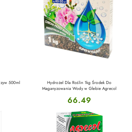
NY
PRODUKT NIEDOSTĘPNY
arzyw 500ml
Hydrożel Dla Roślin 1kg Środek Do
Maganyzowania Wody w Glebie Agrecol
Cena:
66.49