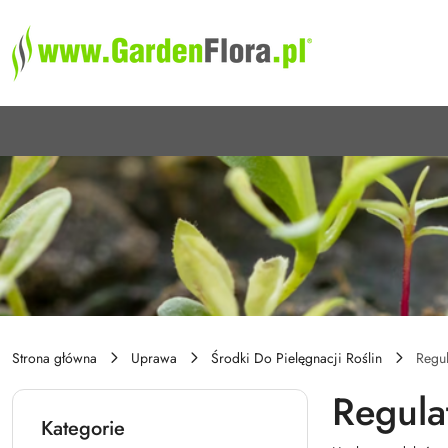
Przejdź do treści głównej
Przejdź do wyszukiwarki
Przejdź do moje konto
Przejdź do menu głównego
Przejdź do stopki
Strona główna
Uprawa
Środki Do Pielęgnacji Roślin
Regul
Regula
Kategorie