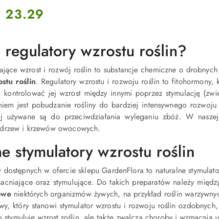
Cena:
23.29
 regulatory wzrostu roślin?
jące wzrost i rozwój roślin to substancje chemiczne o drobnych
tu roślin
. Regulatory wzrostu i rozwoju roślin to fitohormon
ą kontrolować jej wzrost między innymi poprzez stymulację (zwi
niem jest pobudzanie rośliny do bardziej intensywnego rozwoju 
iej używane są do przeciwdziałania wyleganiu zbóż. W naszej 
 drzew i krzewów owocowych.
e stymulatory wzrostu roślin
dostępnych w ofercie sklepu GardenFlora to naturalne stymulator
acniające oraz stymulujące. Do takich preparatów należy międ
owe
niektórych organizmów żywych, na przykład roślin warzywnyc
ywy, który stanowi stymulator wzrostu i rozwoju roślin ozdobny
ko stymuluje wzrost roślin, ale także zwalcza choroby i wzmacnia u