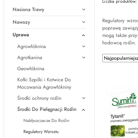
Liczba produktów
Nasiona Trawy
Regulatory wzro
Nawozy
poprawę zawiązy
Uprawa
mogą także przys
hodowcę roślin.
Agrowłóknina
Zastosowano
Agrotkanina
Sortuj
według
sortowanie:
Geowłóknina
Najpopularniejsz
Kołki Szpilki i Kotwice Do
Mocowania Agrowłókniny
Środki ochrony roślin
Środki Do Pielęgnacji Roślin
Nabłyszczacze Do Roślin
Regulatory Wzrostu