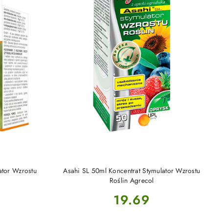
NY
PRODUKT NIEDOSTĘPNY
ator Wzrostu
Asahi SL 50ml Koncentrat Stymulator Wzrostu
Roślin Agrecol
Cena:
19.69