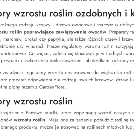
ory wzrostu roślin ozdobnych 
z różnego rodzaju krzewy i drzewa owocowe i marzysz o obfity
ostu roślin poprawiające zawiązywanie owoców
. Preparaty t
 marchew, brokuł czy papryka, ale także różnych drzew i krzewó
 jabłonie czy winorośl. Nasze regulatory wzrostu roślin sprzy
i wartościowe. Co więcej, zaleca się stosować je w trudnych war
 przypadku uszkodzenia roślin nawozami lub środkami ochrony ro
e znajdziesz regulatory wzrostu dostosowane do większości ro
ierz preparat odpowiedni dla rodzaju swoich krzewów, drzew lu
fite plony razem z GardenFlora.
ry wzrostu roślin
 znajdziecie Państwo środki, które wspomogą wzrost naszych r
rmonów
wzrostu roślin
. Mają one za zadanie pobudzić roślinę t
ybranego produktu, można je stosować na roślinach młodych lub 