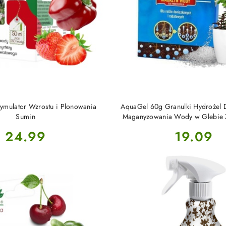
DO KOSZYKA
DO KOSZYKA
tymulator Wzrostu i Plonowania
AquaGel 60g Granulki Hydrożel D
Sumin
Maganyzowania Wody w Glebie 
Cena:
Cena:
24.99
19.09