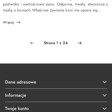
artykułu:
pastwisko i wartościowe siano. Odporna, trwała, stworzona z
myślą o koniach.Właściwe żywienie koni nie opiera się
wyłącznie na paszach treściwych. Odpowiednio dobrana
mieszanka traw dla koni to podstaw...
Więcej
Dane adresowe
Informacje
Twoje konto