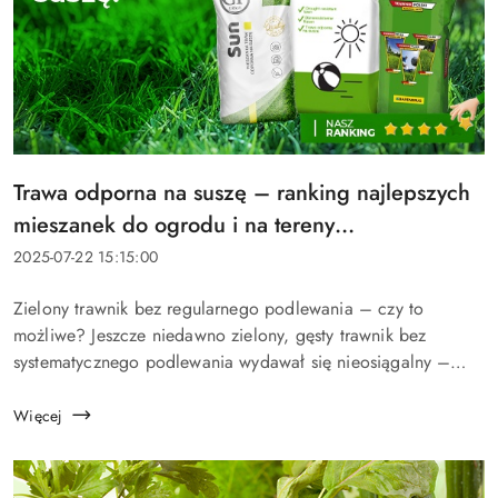
Tytuł
Trawa odporna na suszę – ranking najlepszych
artykułu:
mieszanek do ogrodu i na tereny
nasłonecznione
Data
2025-07-22 15:15:00
dodania:
Treść
Zielony trawnik bez regularnego podlewania – czy to
artykułu:
możliwe? Jeszcze niedawno zielony, gęsty trawnik bez
systematycznego podlewania wydawał się nieosiągalny –
zwłaszcza w czasie letnich upałów. Dziś, gdy susza i brak
wody zdarzają się c...
Więcej