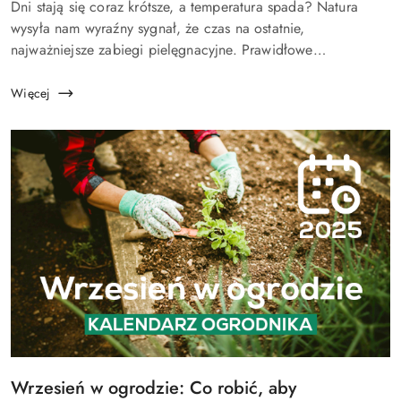
Treść
Dni stają się coraz krótsze, a temperatura spada? Natura
artykułu:
wysyła nam wyraźny sygnał, że czas na ostatnie,
najważniejsze zabiegi pielęgnacyjne. Prawidłowe
zabezpieczenie roślin na zimę nie jest opcją. To podstawa,
która zdecyduje o tym, czy na...
Więcej
Tytuł
Wrzesień w ogrodzie: Co robić, aby