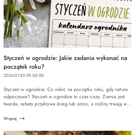
Tytuł
Styczeń w ogrodzie: Jakie zadania wykonać na
artykułu:
początek roku?
Data
2026-01-20 09:05:00
dodania:
Treść
Styczeń w ogrodzie: Co robić na początku roku, gdy natura
artykułu:
odpoczywa? Styczeń w ogrodzie to czas ciszy. Ziemia jest
twarda, rabaty przykrywa śnieg lub szron, a rośliny trwają w
głębokim zimowym śnie. Na pierwszy rzut oka wydaje się, że
ogród niczego...
Więcej