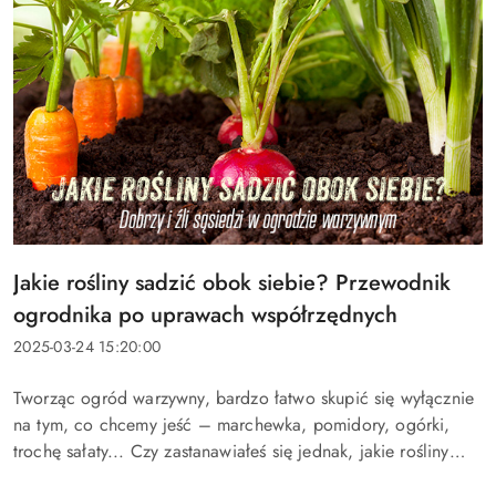
Tytuł
Jakie rośliny sadzić obok siebie? Przewodnik
artykułu:
ogrodnika po uprawach współrzędnych
Data
2025-03-24 15:20:00
dodania:
Treść
Tworząc ogród warzywny, bardzo łatwo skupić się wyłącznie
artykułu:
na tym, co chcemy jeść – marchewka, pomidory, ogórki,
trochę sałaty... Czy zastanawiałeś się jednak, jakie rośliny
lubią swoje towarzystwo, a które absolutnie nie powinny...