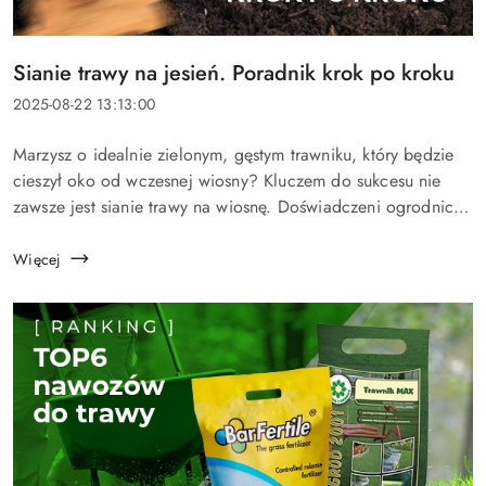
Tytuł
Sianie trawy na jesień. Poradnik krok po kroku
artykułu:
Data
2025-08-22 13:13:00
dodania:
Treść
Marzysz o idealnie zielonym, gęstym trawniku, który będzie
artykułu:
cieszył oko od wczesnej wiosny? Kluczem do sukcesu nie
zawsze jest sianie trawy na wiosnę. Doświadczeni ogrodnicy
coraz częściej uważają, że jesień to jeden z najlepszych
momentów na...
Więcej