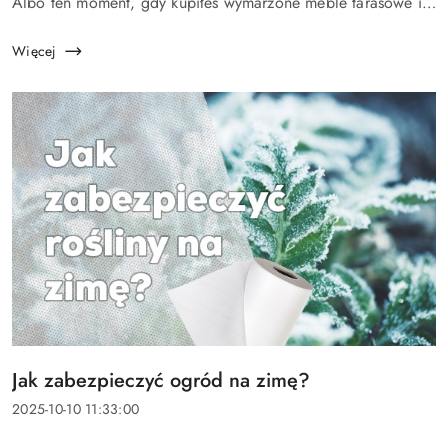
Albo ten moment, gdy kupiłeś wymarzone meble tarasowe i
chcesz, by służyły latami. W takich chwilach do gry wchodzi
plandeka ogrodowa...
Więcej
Tytuł
Jak zabezpieczyć ogród na zimę?
artykułu:
Data
2025-10-10 11:33:00
dodania: