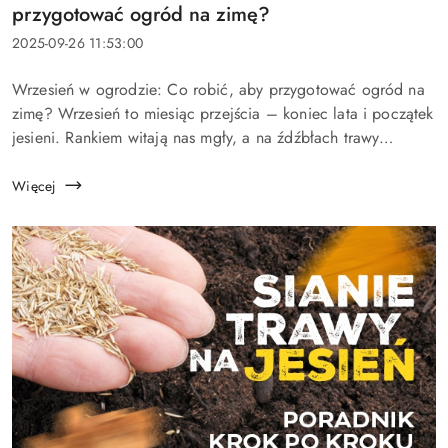
artykułu:
przygotować ogród na zimę?
Data
2025-09-26 11:53:00
dodania:
Treść
Wrzesień w ogrodzie: Co robić, aby przygotować ogród na
artykułu:
zimę? Wrzesień to miesiąc przejścia – koniec lata i początek
jesieni. Rankiem witają nas mgły, a na źdźbłach trawy
połyskuje rosa. W powietrzu czuć zapach dojrzewających
jabłek i świeżej...
Więcej