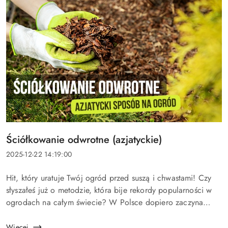
Tytuł
Ściółkowanie odwrotne (azjatyckie)
artykułu:
Data
2025-12-22 14:19:00
dodania:
Treść
Hit, który uratuje Twój ogród przed suszą i chwastami! Czy
artykułu:
słyszałeś już o metodzie, która bije rekordy popularności w
ogrodach na całym świecie? W Polsce dopiero zaczyna
raczkować, ale świadomi ogrodnicy już ją docenili. Jeśli...
Więcej