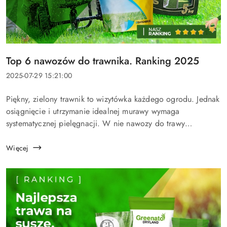
Tytuł
Top 6 nawozów do trawnika. Ranking 2025
artykułu:
Data
2025-07-29 15:21:00
dodania:
Treść
Piękny, zielony trawnik to wizytówka każdego ogrodu. Jednak
artykułu:
osiągnięcie i utrzymanie idealnej murawy wymaga
systematycznej pielęgnacji. W nie nawozy do trawy
odgrywają kluczową rolę. Właściwe nawożenie to fundament
zdrowego wzrostu, intensywnej zie...
Więcej