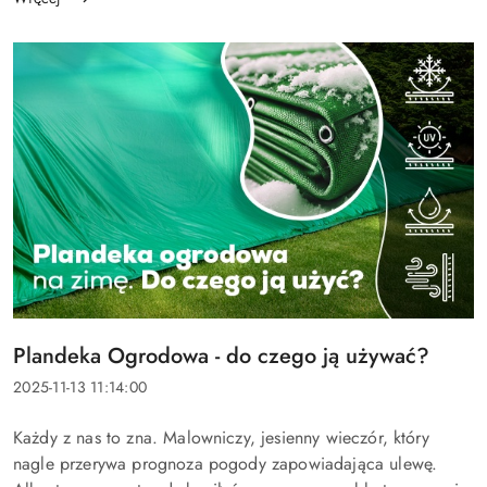
Tytuł
Plandeka Ogrodowa - do czego ją używać?
artykułu:
Data
2025-11-13 11:14:00
dodania:
Treść
Każdy z nas to zna. Malowniczy, jesienny wieczór, który
artykułu:
nagle przerywa prognoza pogody zapowiadająca ulewę.