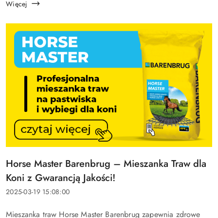
Więcej
Tytuł
Horse Master Barenbrug – Mieszanka Traw dla
artykułu:
Koni z Gwarancją Jakości!
Data
2025-03-19 15:08:00
dodania:
Treść
Mieszanka traw Horse Master Barenbrug zapewnia zdrowe