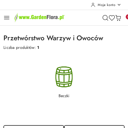
Moje konto
Przejdź do treści głównej
Przejdź do wyszukiwarki
Przejdź do moje konto
Przejdź do menu głównego
Przejdź do stopki
Przetwórstwo Warzyw i Owoców
Liczba produktów:
1
Beczki