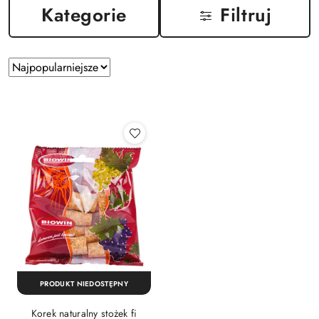
Kategorie
Filtruj
Zastosowano
Sortuj
według
sortowanie:
Najpopularniejsze.
PRODUKT NIEDOSTĘPNY
Korek naturalny stożek fi