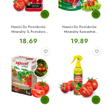
Nawóz Do Pomidorów
Nawóz Do Pomidorów
Mineralny 1L Pomidoro
Mineralny Koncentrat
Substral
Krystaliczny 350g Agrecol
Cena:
Cena:
18.69
19.89