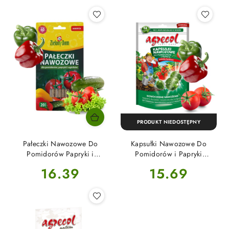
PRODUKT NIEDOSTĘPNY
Pałeczki Nawozowe Do
Kapsułki Nawozowe Do
Pomidorów Papryki i
Pomidorów i Papryki
Ogorków Mineralne 20szt
Mineralne 210g Agrecol
Cena:
Cena:
16.39
15.69
Zielony Dom