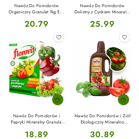
Nawóz Do Pomidorów
Nawóz Do Pomidorów
Organiczny Granulat 1kg Eko
Dolistny z Cynkiem Mineralny
Ranczo Agrecol
Spray 300ml Zielony Dom
Cena:
Cena:
20.79
25.99
Nawóz Do Pomidorów i
Nawóz Do Pomidorów i Ziół
Papryki Mineralny Granulat
Ekologiczny Mineralno
1kg Karton Florovit
Organiczny Płynny 1L Substral
Cena:
Cena:
18.89
30.89