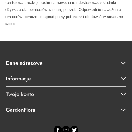
monitorować reakcje roślin na nawożenie i dostosować składniki
odżywcze dla pomidorów w miarę potrzeb. Odpowiednie nawożenie
pomidorów pomoże osiągnąć pełny potencjał i obfitować w smaczne
owoce.
Dane adresowe
Informacje
Twoje konto
GardenFlora