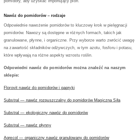
pomidory, aby uzyskać imponujący plon.
Nawóz do pomidorów – rodzaje
Odpowiednie nawożenie pomidorów to kluczowy krok w pielęgnacji
pomidorów. Nawozy są dostępne w różnych formach, takich jak
granulowane, płynne, i organiczne. Przy wyborze warto zwrócić uwagę
na zawartość składników odżywczych, w tym azotu, fosforu i potasu,
które wpływają na różne aspekty wzrostu roślin.
Odpowiedni nawóz do pomidorów można znaleźć na naszym
sklepie:
Florovit nawóz do pomidorów i papryki
Substral — nawóz rozpuszczalny do pomidorów Magiczna Siła
Substral — ekologiczny nawóz do pomidorów
Substral — nawóz płynny
Agrecol — organiczny nawóz granulowany do pomidorów