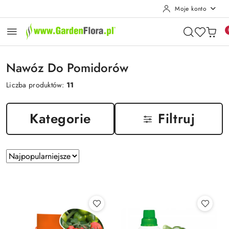
Moje konto
Przejdź do treści głównej
Przejdź do wyszukiwarki
Przejdź do moje konto
Przejdź do menu głównego
Przejdź do stopki
Nawóz Do Pomidorów
Liczba produktów:
11
Kategorie
Filtruj
Zastosowano
Sortuj
według
sortowanie:
Najpopularniejsze.