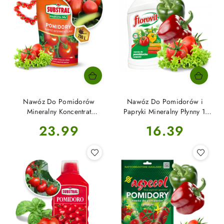
Nawóz Do Pomidorów
Nawóz Do Pomidorów i
Mineralny Koncentrat
Papryki Mineralny Płynny 1l
Krystliczny 350g Magiczna
Florovit
Cena:
Cena:
23.99
16.39
Siła Substral