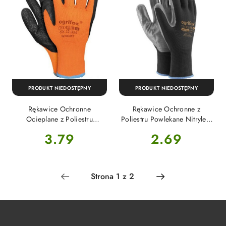
PRODUKT NIEDOSTĘPNY
PRODUKT NIEDOSTĘPNY
Rękawice Ochronne
Rękawice Ochronne z
Ocieplane z Poliestru
Poliestru Powlekane Nitrylem
Powlekane Latexem
Typu Smooth S-(7) OX-
Cena:
Cena:
3.79
2.69
Pomarańczowo Czarne L-(9)
NITRICAR Ogrifox
OX-WINORT PB Ogrifox