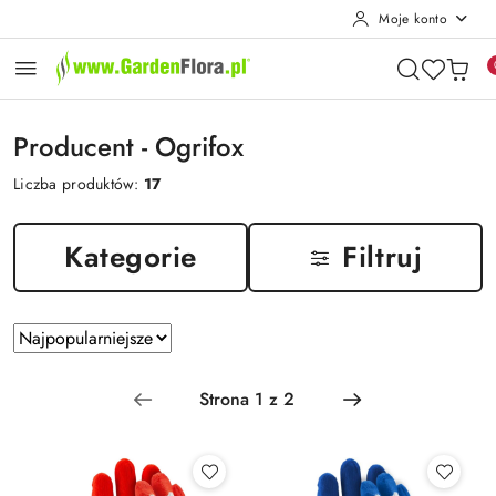
Moje konto
Przejdź do treści głównej
Przejdź do wyszukiwarki
Przejdź do moje konto
Przejdź do menu głównego
Przejdź do stopki
Producent - Ogrifox
Liczba produktów:
17
Kategorie
Filtruj
Zastosowano
Sortuj
według
sortowanie:
Najpopularniejsze.