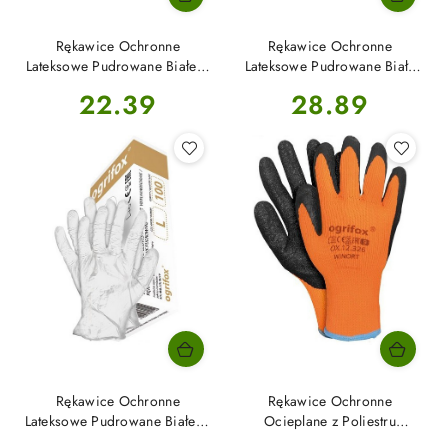
Rękawice Ochronne
Rękawice Ochronne
Lateksowe Pudrowane Białe L-
Lateksowe Pudrowane Białe
(9) 100szt OX-LAT Ogrifox
M-(8) 100szt OX-LAT Ogrifox
Cena:
Cena:
22.39
28.89
Rękawice Ochronne
Rękawice Ochronne
Lateksowe Pudrowane Białe S-
Ocieplane z Poliestru
(7) 100szt OX-LAT Ogrifox
Powlekane Latexem