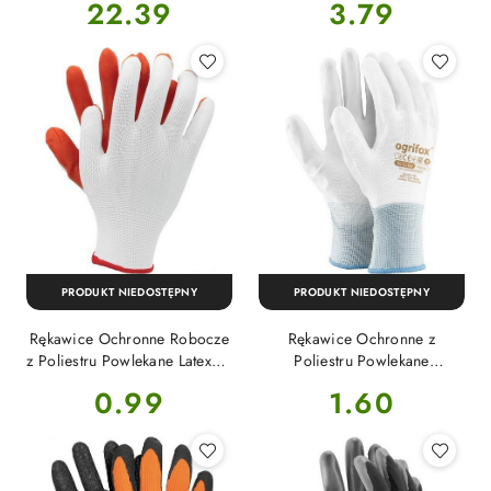
Cena:
Cena:
22.39
3.79
Pomarańczowo Czarne XL-
(10) OX-WINORT PB Ogrifox
PRODUKT NIEDOSTĘPNY
PRODUKT NIEDOSTĘPNY
Rękawice Ochronne Robocze
Rękawice Ochronne z
z Poliestru Powlekane Latexem
Poliestru Powlekane
z Domieszką Nitrylu Biało
Poliuretanem z Ściągaczem
Cena:
Cena:
0.99
1.60
Pomarańczowe L-(9) OX-
Białe S-(7) OX-POLIUR
LATUA Ogrifox
Ogrifox