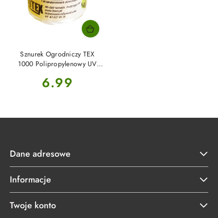
Sznurek Ogrodniczy TEX
1000 Polipropylenowy UV
100mb Botex
Cena:
6.99
Dane adresowe
Informacje
Twoje konto