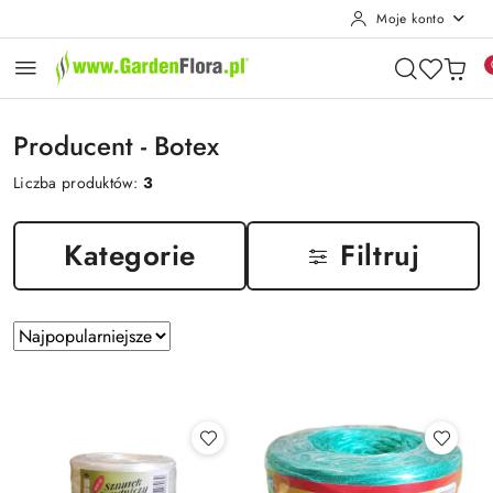
Moje konto
Przejdź do treści głównej
Przejdź do wyszukiwarki
Przejdź do moje konto
Przejdź do menu głównego
Przejdź do stopki
Producent - Botex
Liczba produktów:
3
Kategorie
Filtruj
Zastosowano
Sortuj
według
sortowanie:
Najpopularniejsze.