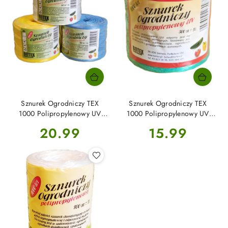
Sznurek Ogrodniczy TEX
Sznurek Ogrodniczy TEX
1000 Polipropylenowy UV
1000 Polipropylenowy UV
500mb Botex
300mb Botex
Cena:
Cena:
20.99
15.99