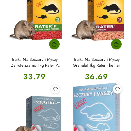
Trutka Na Szczury i Myszy
Trutka Na Szczury i Myszy
Zatrute Ziarno 1kg Rater P
Granulat 1kg Rater Themar
Themar
Cena:
Cena:
33.79
36.69