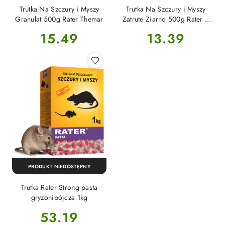
Trutka Na Szczury i Myszy
Trutka Na Szczury i Myszy
Granulat 500g Rater Themar
Zatrute Ziarno 500g Rater P
Themar
Cena:
Cena:
15.49
13.39
PRODUKT NIEDOSTĘPNY
Trutka Rater Strong pasta
gryzonibójcza 1kg
Cena:
53.19