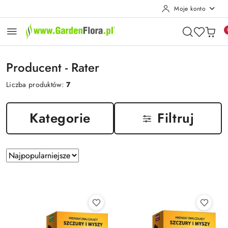
Moje konto
Przejdź do treści głównej
Przejdź do wyszukiwarki
Przejdź do moje konto
Przejdź do menu głównego
Przejdź do stopki
Producent - Rater
Liczba produktów:
7
Kategorie
Filtruj
Zastosowano
Sortuj
według
sortowanie:
Najpopularniejsze.