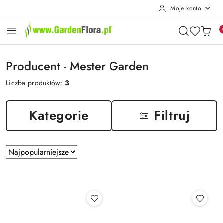
Moje konto
Przejdź do treści głównej
Przejdź do wyszukiwarki
Przejdź do moje konto
Przejdź do menu głównego
Przejdź do stopki
Producent - Mester Garden
Liczba produktów:
3
Kategorie
Filtruj
Zastosowano
Sortuj
według
sortowanie:
Najpopularniejsze.