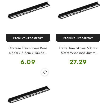
PRODUKT NIEDOSTĘPNY
PRODUKT NIEDOSTĘPNY
Obrzeże Trawnikowe Bord
Kratka Trawnikowa 50cm x
4,5cm x 8,5cm x 103,5cm
50cm Wysokość 40mm
Czarne Mester Garden
Czarna Mester Garden
Cena:
Cena:
6.09
27.29