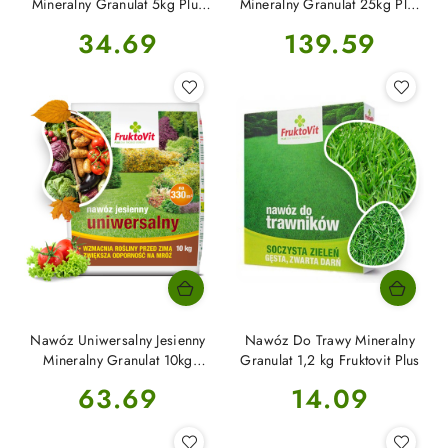
Mineralny Granulat 5kg Plus
Mineralny Granulat 25kg Plus
Fructovit
Fruktovit
Cena:
Cena:
34.69
139.59
Nawóz Uniwersalny Jesienny
Nawóz Do Trawy Mineralny
Mineralny Granulat 10kg
Granulat 1,2 kg Fruktovit Plus
Fruktovit Plus
Cena:
Cena:
63.69
14.09