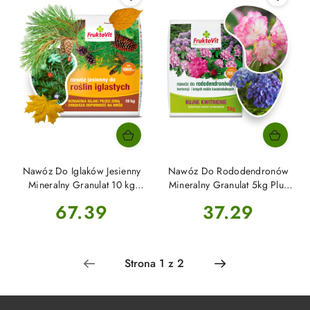
Nawóz Do Iglaków Jesienny
Nawóz Do Rododendronów
Mineralny Granulat 10 kg
Mineralny Granulat 5kg Plus
Fruktovit Plus
Fruktovit
Cena:
Cena:
67.39
37.29