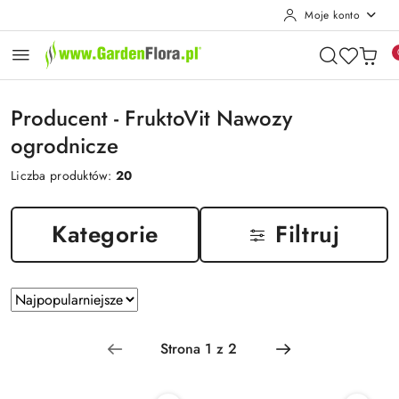
Moje konto
Przejdź do treści głównej
Przejdź do wyszukiwarki
Przejdź do moje konto
Przejdź do menu głównego
Przejdź do stopki
Producent - FruktoVit Nawozy
ogrodnicze
Liczba produktów:
20
Kategorie
Filtruj
Zastosowano
Sortuj
według
sortowanie:
Najpopularniejsze.