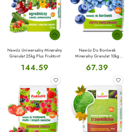
Nawóz Uniwersalny Mineralny
Nawóz Do Borówek
Granulat 25kg Plus Fruktovit
Mineralny Granulat 10kg
Fruktovit Plus
Cena:
Cena:
144.59
67.39