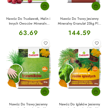
Nawóz Do Truskawek, Malin i
Nawóz Do Trawy Jesienny
Innych Owoców Mineralny
Mineralny Granulat 25kg Plus
Granulat 10kg Fruktovit Plus
Fructovit
Cena:
Cena:
63.69
144.59
Nawóz Do Trawy Jesienny
Nawóz Do Iglaków Jesienny