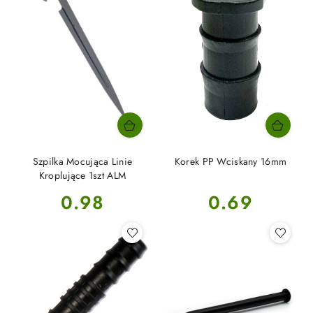
Szpilka Mocująca Linie
Korek PP Wciskany 16mm
Kroplujące 1szt ALM
Cena:
Cena:
0.98
0.69