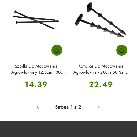
Szpilki Do Mocowania
Kotwice Do Mocowania
Agrowłókniny 12,5cm 100
Agrowłókniny 20cm 50 Sztuk
Sztuk Alma
Alma
Cena:
Cena:
14.39
22.49