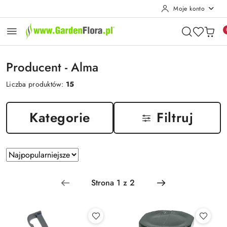
Moje konto
Przejdź do treści głównej
Przejdź do wyszukiwarki
Przejdź do moje konto
Przejdź do menu głównego
Przejdź do stopki
Producent - Alma
Liczba produktów:
15
Kategorie
Filtruj
Zastosowano
Sortuj
według
sortowanie:
Najpopularniejsze.