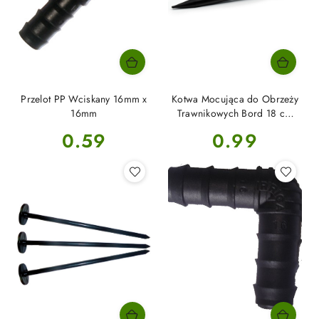
Przelot PP Wciskany 16mm x
Kotwa Mocująca do Obrzeży
16mm
Trawnikowych Bord 18 cm
Alma
Cena:
Cena:
0.59
0.99