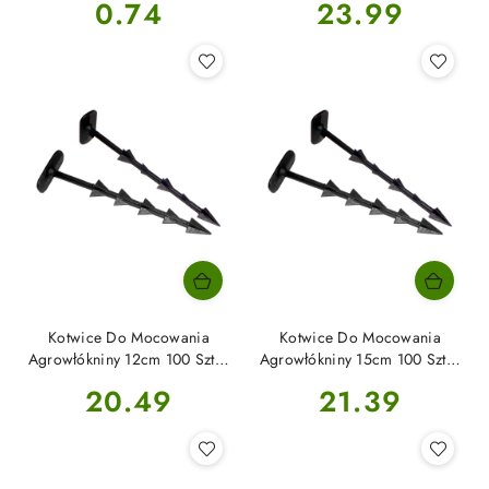
Cena:
Cena:
0.74
23.99
Kotwice Do Mocowania
Kotwice Do Mocowania
Agrowłókniny 12cm 100 Sztuk
Agrowłókniny 15cm 100 Sztuk
Alma
Alma
Cena:
Cena:
20.49
21.39