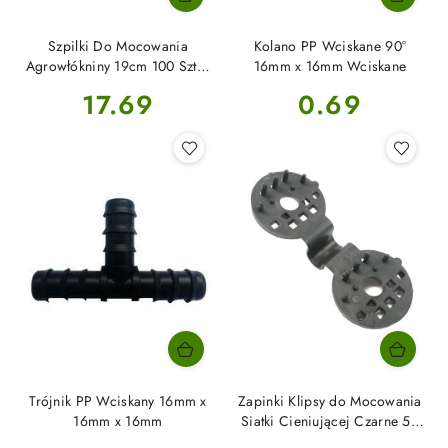
Szpilki Do Mocowania
Kolano PP Wciskane 90°
Agrowłókniny 19cm 100 Sztuk
16mm x 16mm Wciskane
Alma
Cena:
Cena:
17.69
0.69
Trójnik PP Wciskany 16mm x
Zapinki Klipsy do Mocowania
16mm x 16mm
Siatki Cieniującej Czarne 50
szt Alma