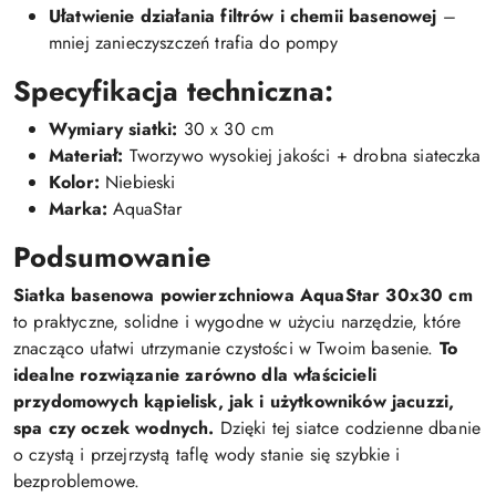
Ułatwienie działania filtrów i chemii basenowej
–
mniej zanieczyszczeń trafia do pompy
Specyfikacja techniczna:
Wymiary siatki:
30 x 30 cm
Materiał:
Tworzywo wysokiej jakości + drobna siateczka
Kolor:
Niebieski
Marka:
AquaStar
Podsumowanie
Siatka basenowa powierzchniowa AquaStar 30x30 cm
to praktyczne, solidne i wygodne w użyciu narzędzie, które
znacząco ułatwi utrzymanie czystości w Twoim basenie.
To
idealne rozwiązanie zarówno dla właścicieli
przydomowych kąpielisk, jak i użytkowników jacuzzi,
spa czy oczek wodnych.
Dzięki tej siatce codzienne dbanie
o czystą i przejrzystą taflę wody stanie się szybkie i
bezproblemowe.