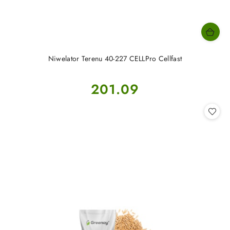
Niwelator Terenu 40-227 CELLPro Cellfast
Cena:
201.09