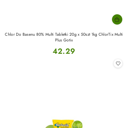
Chlor Do Basenu 80% Multi Tabletki 20g x 50szt 1kg ChlorTix Multi
Plus Gotix
Cena:
42.29