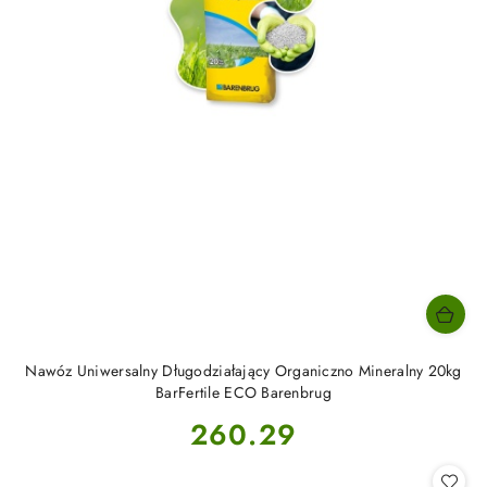
Nawóz Uniwersalny Długodziałający Organiczno Mineralny 20kg
BarFertile ECO Barenbrug
Cena:
260.29