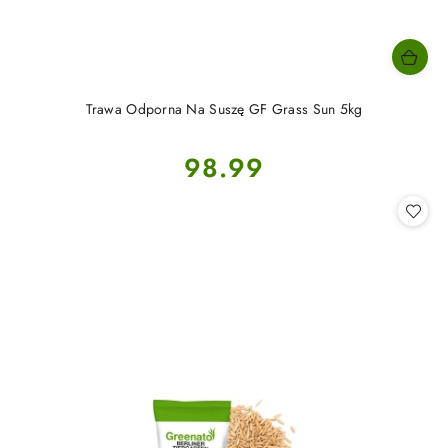
Trawa Odporna Na Suszę GF Grass Sun 5kg
Cena:
98.99