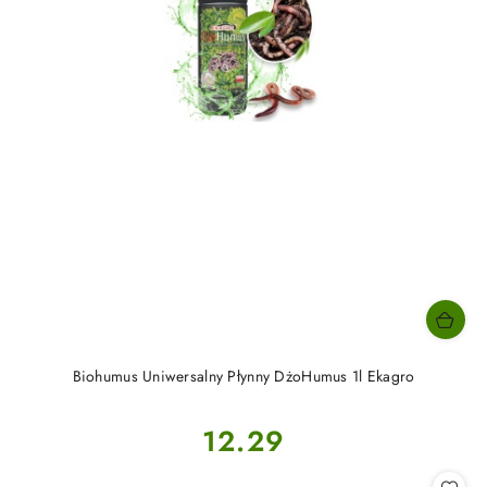
Biohumus Uniwersalny Płynny DżoHumus 1l Ekagro
Cena:
12.29