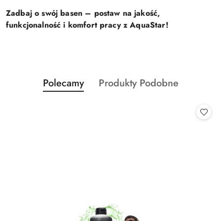
Zadbaj o swój basen – postaw na jakość,
funkcjonalność i komfort pracy z AquaStar!
Produkty
Produkty
Polecamy
Produkty Podobne
Pomiń karuzelę produktów
o
o
statusie:
statusie: