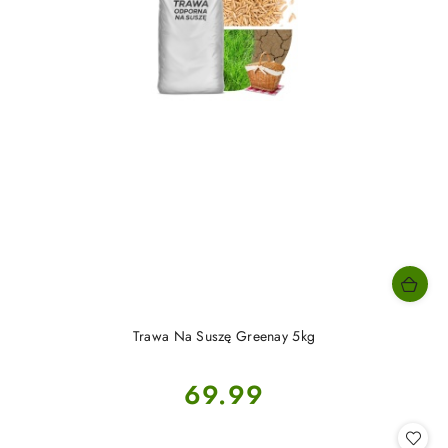
Trawa Na Suszę Greenay 5kg
Cena:
69.99