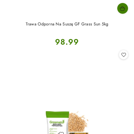
Trawa Odporna Na Suszę GF Grass Sun 5kg
Cena:
98.99