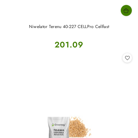
Niwelator Terenu 40-227 CELLPro Cellfast
Cena:
201.09