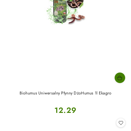
Biohumus Uniwersalny Płynny DżoHumus 1l Ekagro
Cena:
12.29