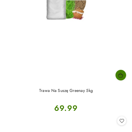
Trawa Na Suszę Greenay 5kg
Cena:
69.99