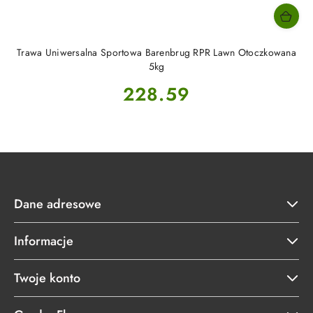
Trawa Uniwersalna Sportowa Barenbrug RPR Lawn Otoczkowana
5kg
Cena:
228.59
Dane adresowe
Informacje
Twoje konto