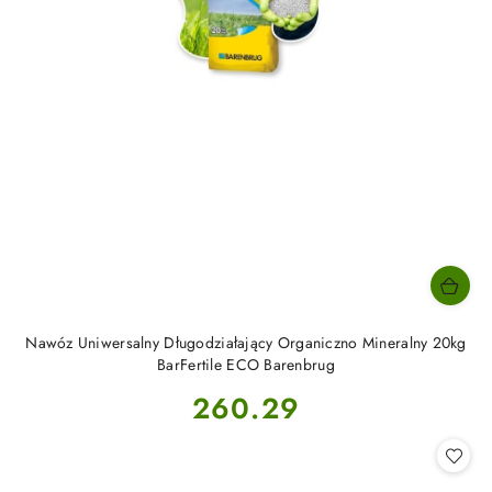
Nawóz Uniwersalny Długodziałający Organiczno Mineralny 20kg
BarFertile ECO Barenbrug
Cena:
260.29