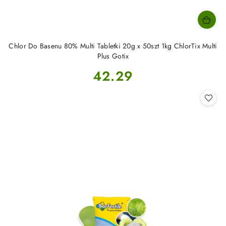
Chlor Do Basenu 80% Multi Tabletki 20g x 50szt 1kg ChlorTix Multi
Plus Gotix
Cena:
42.29