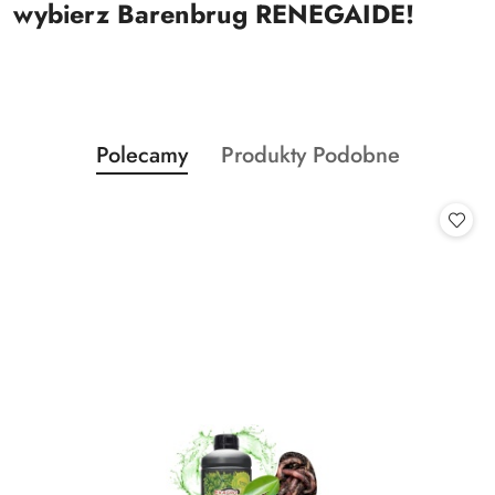
wybierz Barenbrug RENEGAIDE!
Produkty
Produkty
Polecamy
Produkty Podobne
Pomiń karuzelę produktów
o
o
statusie:
statusie: