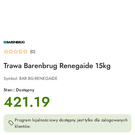
NAZWA
PRODUCENTA:
BARENBRUG
(0)
Trawa Barenbrug Renegaide 15kg
Symbol:
BAR BG-RENEGAIDE
Stan::
Dostępny
421.19
cena:
Program lojalnościowy dostępny jest tylko dla zalogowanych
klientów.