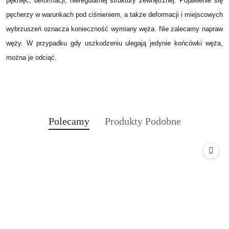
pęknięć, deformacji, nieregularnej struktury zewnętrznej. Pojawienie się
pęcherzy w warunkach pod ciśnieniem, a także deformacji i miejscowych
wybrzuszeń oznacza konieczność wymiany węża. Nie zalecamy napraw
węży. W przypadku gdy uszkodzeniu ulegają jedynie końcówki węża,
można je odciąć.
Produkty
Produkty
Polecamy
Produkty Podobne
Pomiń karuzelę produktów
o
o
statusie:
statusie: