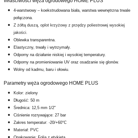
Właściwości węża ogrodowego HOME PLUS
4-warstwowy – koekstrudowana biała, warstwa wewnętrzna trwale
połączona.
Z żółtą duszą, oplot krzyżowy z przędzy
poliestrowej wysokiej
jakości.
Oblewka transparentna.
Elastyczny, trwały i wytrzymały.
Odporny na działanie niskiej i wysokiej temperatury.
Odporny na promieniowanie UV oraz osadzanie się glonów.
Wolny od kadmu, baru i ołowiu.
Parametry węża ogrodowego HOME PLUS
Kolor: zielony
Długość: 50 m
Średnica: 12,5 mm 1/2"
Ciśnienie rozrywające: 27 bar
Zakres temperatur: -20/+60°C
Materiał: PVC
Opakowanie: Folia z etykietą