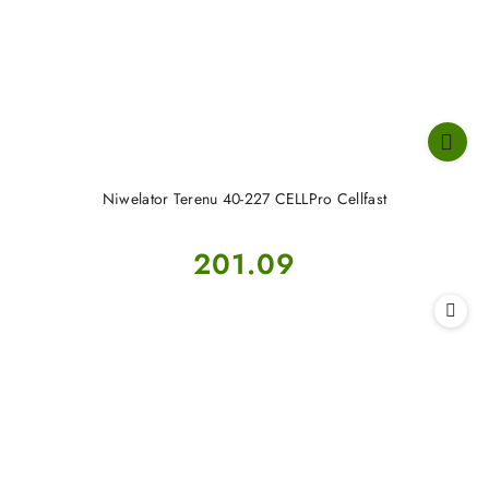
Niwelator Terenu 40-227 CELLPro Cellfast
Cena:
201.09