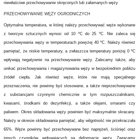
niewłaściwe przechowywanie skręconych lub załamanych węży.
PRZECHOWYWANIE WĘŻY OGRODNICZYCH
Optymalna temperatura, w której należy przechowywać węże wykonane
z tworzyw sztucznych wynosi od 10 ºC do 25 ºC. Nie zaleca się
przechowywania węży w temperaturach powyżej 40 ºC. Należy również
pamiętać, że niskie temperatury, a zwłaszcza temperatury poniżej 0 ºC
wpływają negatywnie na przechowywanie węży. Zalecamy także, aby
unikać przechowywania i magazynowania węży w bezpośrednim pobliżu
źródeł ciepła. Jak również węże, które nie mają specjalnego
przeznaczenia, nie powinny byś stosowane, a także nieprzechowywane
z substancjami czynnymi chemicznie w tym rozpuszczalnikami,
kwasami, środkami do dezynfekcji, a także olejami, smarami czy
paliwem. Okres składowania węży powinien być maksymalnie skracany.
Należy w okresie składowania pamiętać, aby wilgotność nie przekraczała
65%. Węże powinny być przechowywane bez naprężeń, ściśnięć oraz
innych czynników wpływających na deformację węży. Zwracamy