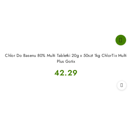
Chlor Do Basenu 80% Multi Tabletki 20g x 50szt 1kg ChlorTix Multi
Plus Gotix
Cena:
42.29