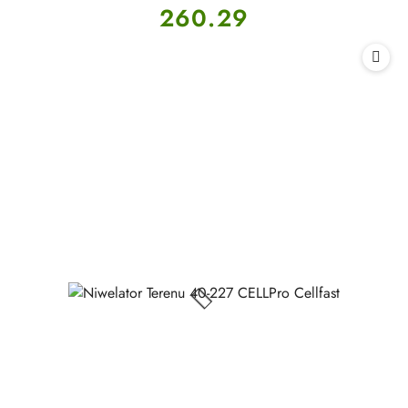
Cena:
260.29