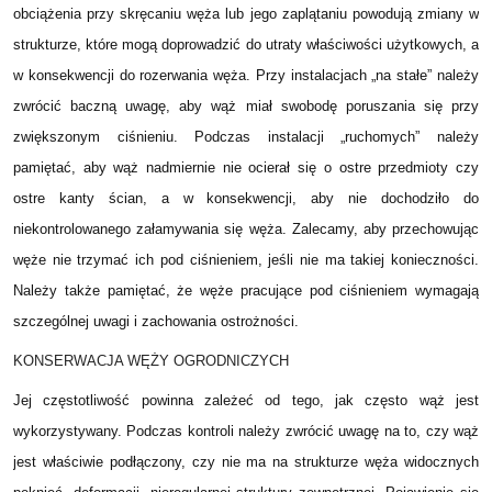
obciążenia przy skręcaniu węża lub jego zaplątaniu powodują zmiany w
strukturze, które mogą doprowadzić do utraty właściwości użytkowych, a
w konsekwencji do rozerwania węża. Przy instalacjach „na stałe” należy
zwrócić baczną uwagę, aby wąż miał swobodę poruszania się przy
zwiększonym ciśnieniu. Podczas instalacji „ruchomych” należy
pamiętać, aby wąż nadmiernie nie ocierał się o ostre przedmioty czy
ostre kanty ścian, a w konsekwencji, aby nie dochodziło do
niekontrolowanego załamywania się węża. Zalecamy, aby przechowując
węże nie trzymać ich pod ciśnieniem, jeśli nie ma takiej konieczności.
Należy także pamiętać, że węże pracujące pod ciśnieniem wymagają
szczególnej uwagi i zachowania ostrożności.
KONSERWACJA WĘŻY OGRODNICZYCH
Jej częstotliwość powinna zależeć od tego, jak często wąż jest
wykorzystywany. Podczas kontroli należy zwrócić uwagę na to, czy wąż
jest właściwie podłączony, czy nie ma na strukturze węża widocznych