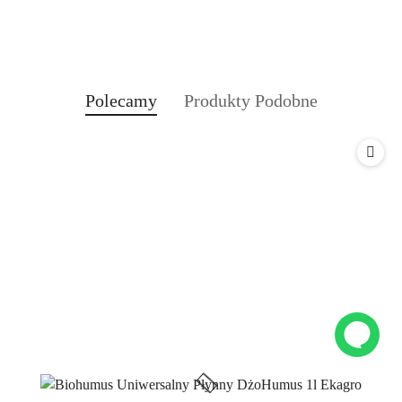
Produkty
Produkty
Polecamy
Produkty Podobne
Pomiń karuzelę produktów
o
o
statusie:
statusie: