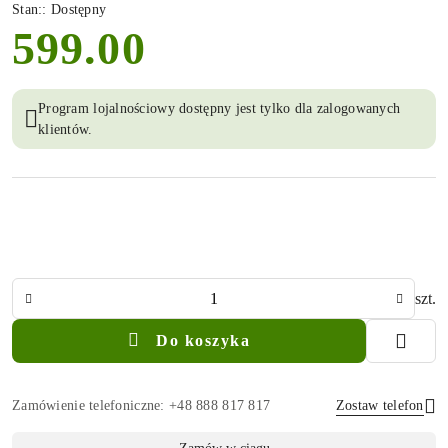
Stan::
Dostępny
599.00
cena:
Program lojalnościowy dostępny jest tylko dla zalogowanych
klientów.
Ilość
szt.
Do koszyka
Zamówienie telefoniczne: +48 888 817 817
Zostaw telefon
Dostępność