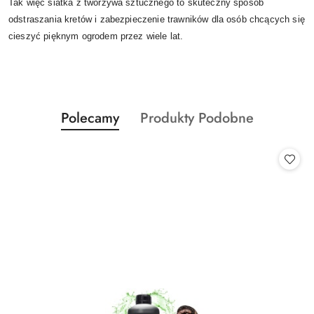
Tak więc siatka z tworzywa sztucznego to skuteczny sposób
odstraszania kretów i zabezpieczenie trawników dla osób chcących się
cieszyć pięknym ogrodem przez wiele lat.
Produkty
Produkty
Polecamy
Produkty Podobne
Pomiń karuzelę produktów
o
o
statusie:
statusie: