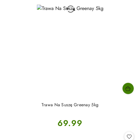
Trawa Na Suszę Greenay 5kg
Cena:
69.99