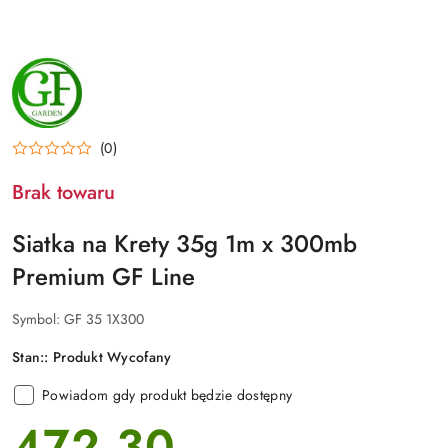
NAZWA
PRODUCENTA:
GF
GARDEN
(0)
Brak towaru
Siatka na Krety 35g 1m x 300mb
Premium GF Line
Symbol:
GF 35 1X300
Stan::
Produkt Wycofany
Powiadom gdy produkt będzie dostępny
472.30
cena: