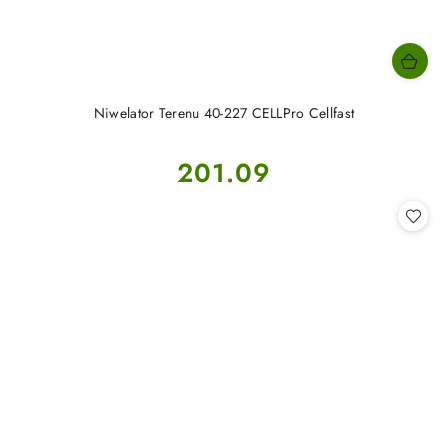
Niwelator Terenu 40-227 CELLPro Cellfast
Cena:
201.09