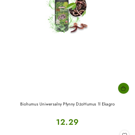
Biohumus Uniwersalny Płynny DżoHumus 1l Ekagro
Cena:
12.29