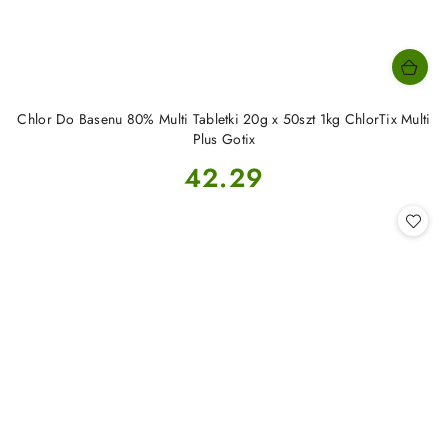
Chlor Do Basenu 80% Multi Tabletki 20g x 50szt 1kg ChlorTix Multi
Plus Gotix
Cena:
42.29