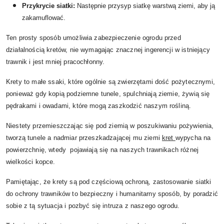
Przykrycie siatki:
Następnie przysyp siatkę warstwą ziemi, aby ją
zakamuflować.
Ten prosty sposób umożliwia zabezpieczenie ogrodu przed
działalnością kretów, nie wymagając znacznej ingerencji w istniejący
trawnik i jest mniej pracochłonny.
Krety to małe ssaki, które ogólnie są zwierzętami dość pożytecznymi,
ponieważ gdy kopią podziemne tunele, spulchniają ziemie, żywią się
pędrakami i owadami, które mogą zaszkodzić naszym rośliną.
Niestety przemieszczając się pod ziemią w poszukiwaniu pożywienia,
tworzą tunele a nadmiar przeszkadzającej mu ziemi
kret
wypycha na
powierzchnię, wtedy pojawiają się na naszych trawnikach różnej
wielkości kopce.
Pamiętając, że krety są pod częściową ochroną, zastosowanie siatki
do ochrony trawników to bezpieczny i humanitarny sposób, by poradzić
sobie z tą sytuacja i pozbyć się intruza z naszego ogrodu.