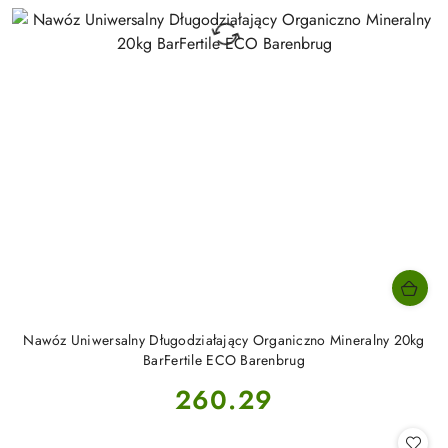
Nawóz Uniwersalny Długodziałający Organiczno Mineralny 20kg
BarFertile ECO Barenbrug
Cena:
260.29