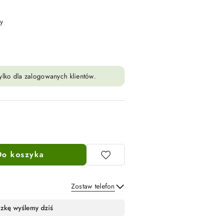
y
ylko dla zalogowanych klientów.
Do koszyka
Zostaw telefon
Wyślij
czkę wyślemy dziś