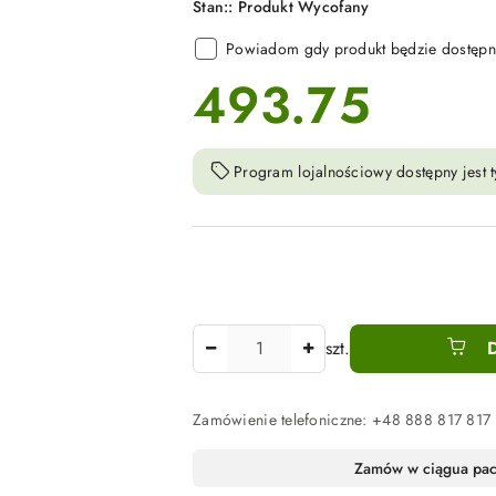
Stan::
Produkt Wycofany
Powiadom gdy produkt będzie dostępn
493.75
cena:
Program lojalnościowy dostępny jest t
Ilość
szt.
Zamówienie telefoniczne: +48 888 817 817
Dostępność
Zamów w ciągu
a pa