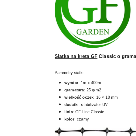
Siatka na kreta GF
Classic o grama
Parametry siatki
wymiar
: 1m x 400m
gramatura
: 25 g/m2
wielkość oczek
16 × 18 mm
dodatki
: stabilizator UV
linia
: GF Line Classic
kolor
: czarny