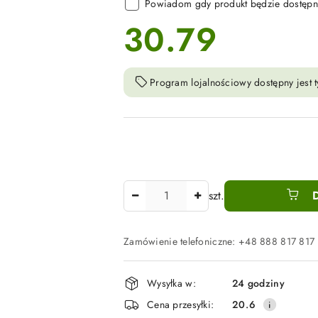
Powiadom gdy produkt będzie dostępn
30.79
cena:
Program lojalnościowy dostępny jest t
Ilość
szt.
Zamówienie telefoniczne: +48 888 817 817
Dostępność
Wysyłka w:
24 godziny
i
Cena przesyłki:
20.6