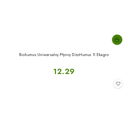
Biohumus Uniwersalny Płynny DżoHumus 1l Ekagro
Cena:
12.29