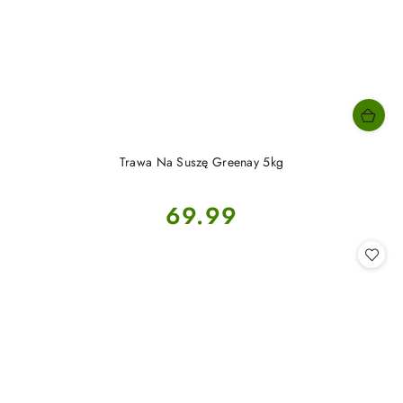
Trawa Na Suszę Greenay 5kg
Cena:
69.99