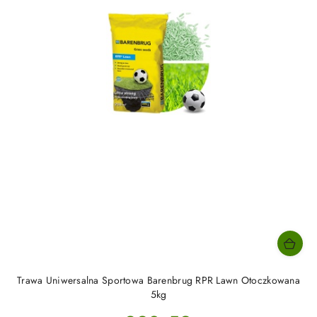
Trawa Uniwersalna Sportowa Barenbrug RPR Lawn Otoczkowana
5kg
Cena: