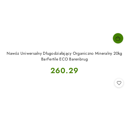
Nawóz Uniwersalny Długodziałający Organiczno Mineralny 20kg
BarFertile ECO Barenbrug
Cena:
260.29