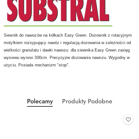
Siewnik do nawozów na kółkach Easy Green. Dozownik z rotacyjnym
motylkiem rozsypujący nawóz i regulacją dozowania w zależności od
wielkości granulatu i dawki nawozu: dla siewnika Easy Green zasięg
wysiewu wynosi 300cm. Precyzyjne dozowanie nawozu. Wygodny w
użyciu. Posiada mechanizm "stop".
Produkty
Produkty
Polecamy
Produkty Podobne
Pomiń karuzelę produktów
o
o
statusie:
statusie: