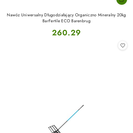
Nawóz Uniwersalny Długodziałający Organiczno Mineralny 20kg
BarFertile ECO Barenbrug
Cena:
260.29