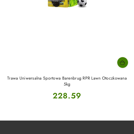
Trawa Uniwersalna Sportowa Barenbrug RPR Lawn Otoczkowana
5kg
Cena:
228.59