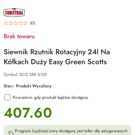
NAZWA
PRODUCENTA:
SUBSTRAL
(0)
Brak towaru
Siewnik Rzutnik Rotacyjny 24l Na
Kółkach Duży Easy Green Scotts
Symbol:
SCO SRK 8100
Stan::
Produkt Wycofany
Powiadom gdy produkt będzie dostępny
407.60
cena:
Program lojalnościowy dostępny jest tylko dla zalogowanych