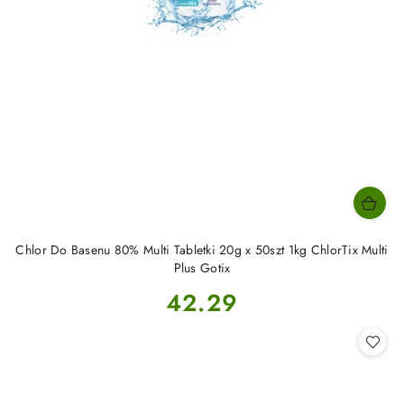
Chlor Do Basenu 80% Multi Tabletki 20g x 50szt 1kg ChlorTix Multi
Plus Gotix
Cena:
42.29