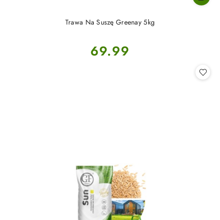
Trawa Na Suszę Greenay 5kg
Cena:
69.99