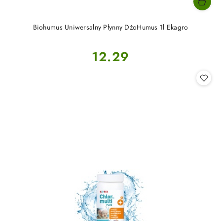
Biohumus Uniwersalny Płynny DżoHumus 1l Ekagro
Cena:
12.29