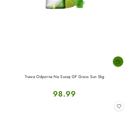
Trawa Odporna Na Suszę GF Grass Sun 5kg
Cena:
98.99