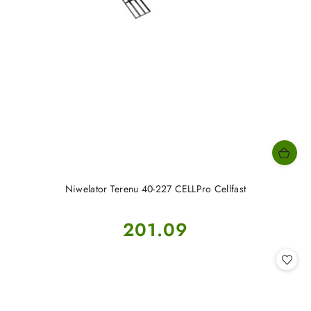
Niwelator Terenu 40-227 CELLPro Cellfast
Cena:
201.09