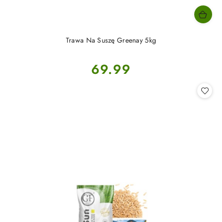
Trawa Na Suszę Greenay 5kg
Cena:
69.99