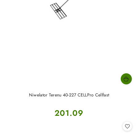
Niwelator Terenu 40-227 CELLPro Cellfast
Cena:
201.09