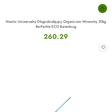
Nawóz Uniwersalny Długodziałający Organiczno Mineralny 20kg
BarFertile ECO Barenbrug
Cena:
260.29