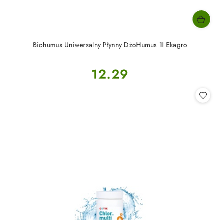
Biohumus Uniwersalny Płynny DżoHumus 1l Ekagro
Cena:
12.29