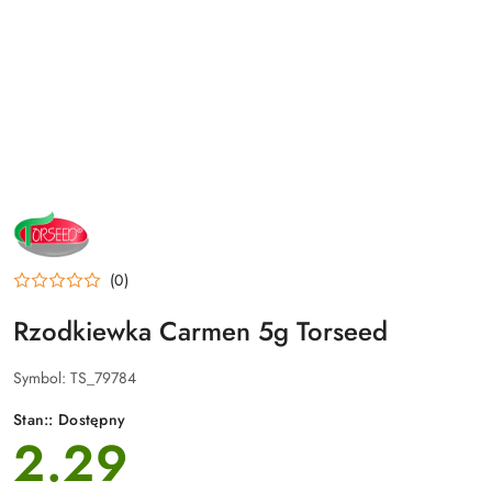
NAZWA
PRODUCENTA:
TORSEED
(0)
Rzodkiewka Carmen 5g Torseed
Symbol:
TS_79784
Stan::
Dostępny
2.29
cena: