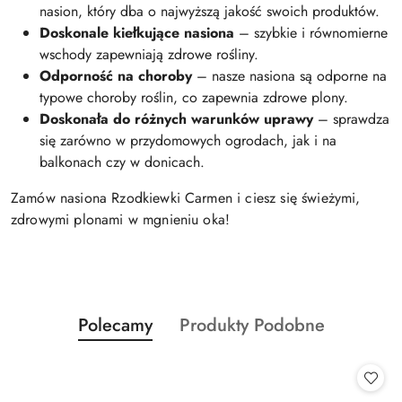
nasion, który dba o najwyższą jakość swoich produktów.
Doskonale kiełkujące nasiona
– szybkie i równomierne
wschody zapewniają zdrowe rośliny.
Odporność na choroby
– nasze nasiona są odporne na
typowe choroby roślin, co zapewnia zdrowe plony.
Doskonała do różnych warunków uprawy
– sprawdza
się zarówno w przydomowych ogrodach, jak i na
balkonach czy w donicach.
Zamów nasiona Rzodkiewki Carmen i ciesz się świeżymi,
zdrowymi plonami w mgnieniu oka!
Produkty
Produkty
Polecamy
Produkty Podobne
Pomiń karuzelę produktów
o
o
statusie:
statusie: