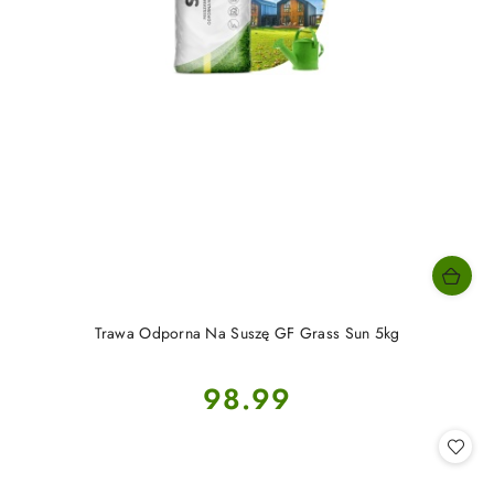
Trawa Odporna Na Suszę GF Grass Sun 5kg
Cena:
98.99