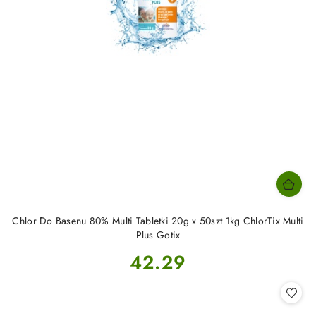
Chlor Do Basenu 80% Multi Tabletki 20g x 50szt 1kg ChlorTix Multi
Plus Gotix
Cena:
42.29