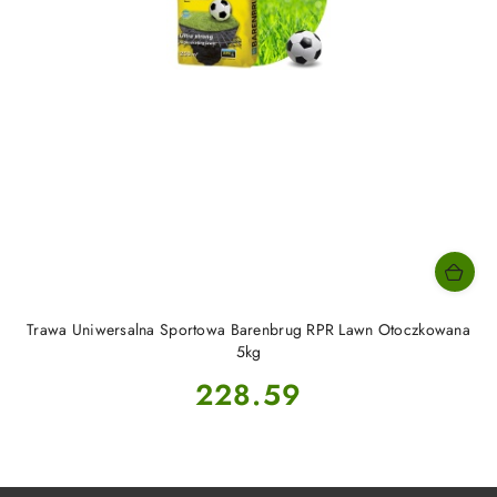
Trawa Uniwersalna Sportowa Barenbrug RPR Lawn Otoczkowana
5kg
Cena:
228.59