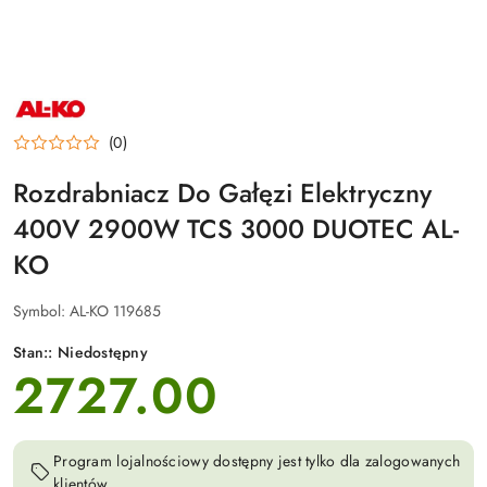
NAZWA
PRODUCENTA:
AL-
(0)
KO
Rozdrabniacz Do Gałęzi Elektryczny
400V 2900W TCS 3000 DUOTEC AL-
KO
Symbol:
AL-KO 119685
Stan::
Niedostępny
2727.00
cena:
Program lojalnościowy dostępny jest tylko dla zalogowanych
klientów.