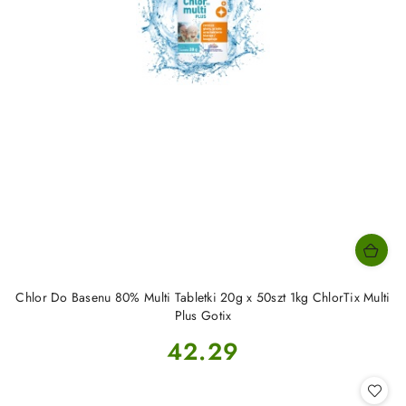
Chlor Do Basenu 80% Multi Tabletki 20g x 50szt 1kg ChlorTix Multi
Plus Gotix
Cena:
42.29