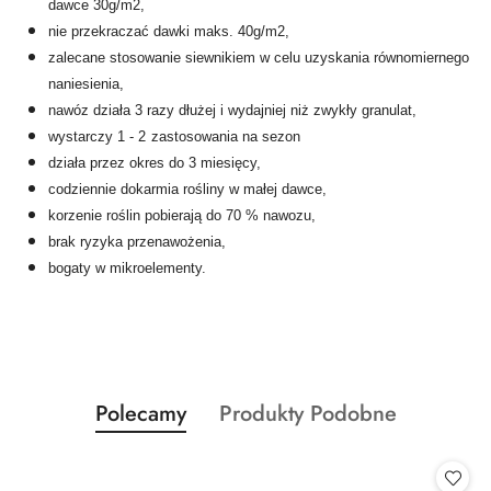
dawce 30g/m2,
nie przekraczać dawki maks. 40g/m2,
zalecane stosowanie siewnikiem w celu uzyskania równomiernego
naniesienia,
nawóz działa 3 razy dłużej i wydajniej niż zwykły granulat,
wystarczy 1 - 2
zastosowania na sezon
działa przez okres do 3 miesięcy,
codziennie dokarmia rośliny w małej dawce,
korzenie roślin pobierają do 70 % nawozu,
brak ryzyka przenawożenia,
bogaty w mikroelementy.
Produkty
Produkty
Polecamy
Produkty Podobne
Pomiń karuzelę produktów
o
o
statusie:
statusie: