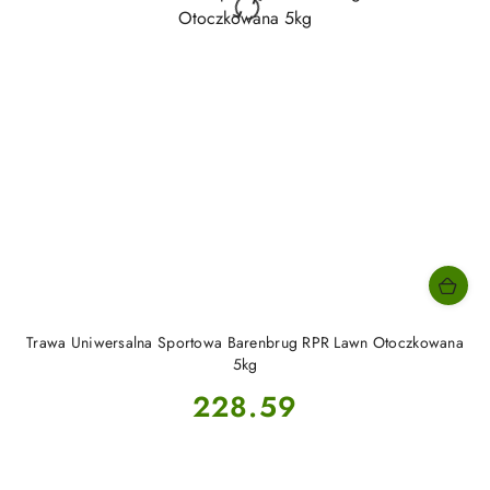
Trawa Uniwersalna Sportowa Barenbrug RPR Lawn Otoczkowana
5kg
Cena:
228.59