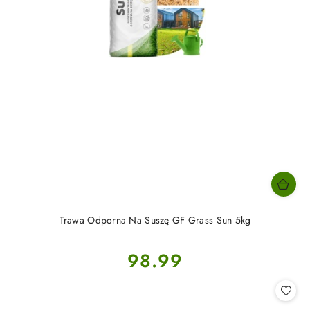
Trawa Odporna Na Suszę GF Grass Sun 5kg
Cena:
98.99