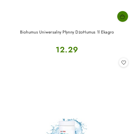
Biohumus Uniwersalny Płynny DżoHumus 1l Ekagro
Cena:
12.29