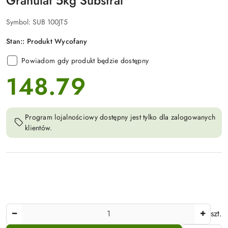
Granulat 5kg Substral
Symbol:
SUB 100JT5
Stan::
Produkt Wycofany
Powiadom gdy produkt będzie dostępny
148.79
cena:
Program lojalnościowy dostępny jest tylko dla zalogowanych
klientów.
Ilość
szt.