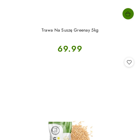
Trawa Na Suszę Greenay 5kg
Cena:
69.99