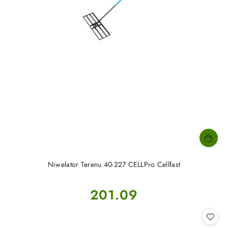
Niwelator Terenu 40-227 CELLPro Cellfast
Cena:
201.09