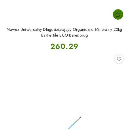
Nawóz Uniwersalny Długodziałający Organiczno Mineralny 20kg
BarFertile ECO Barenbrug
Cena:
260.29