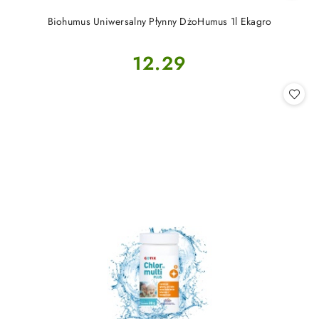
Biohumus Uniwersalny Płynny DżoHumus 1l Ekagro
Cena:
12.29