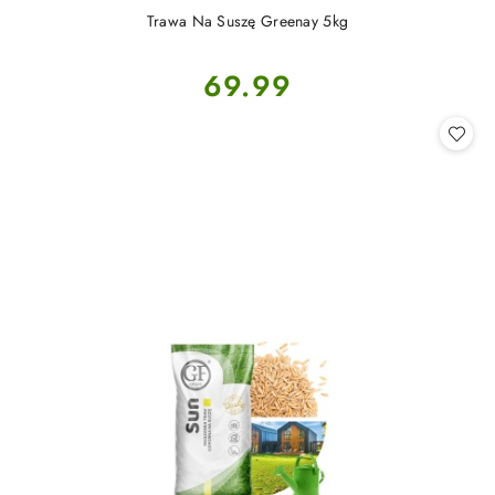
Trawa Na Suszę Greenay 5kg
Cena:
69.99