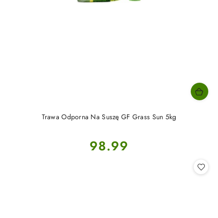
Trawa Odporna Na Suszę GF Grass Sun 5kg
Cena:
98.99