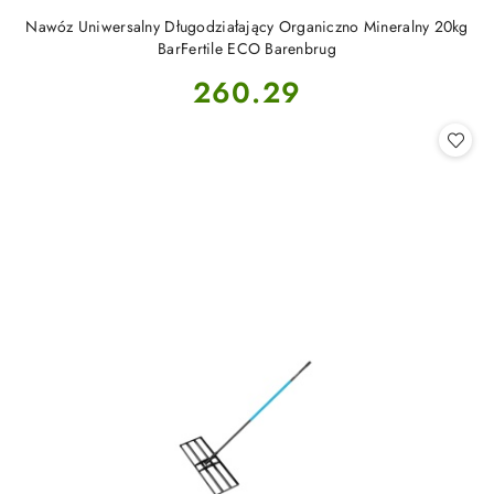
Nawóz Uniwersalny Długodziałający Organiczno Mineralny 20kg
BarFertile ECO Barenbrug
Cena:
260.29