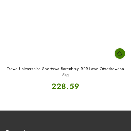
Trawa Uniwersalna Sportowa Barenbrug RPR Lawn Otoczkowana
5kg
Cena:
228.59