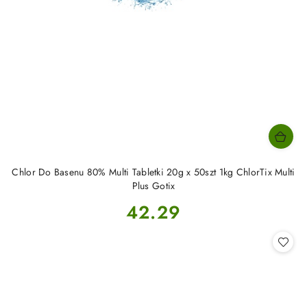
Chlor Do Basenu 80% Multi Tabletki 20g x 50szt 1kg ChlorTix Multi
Plus Gotix
Cena:
42.29