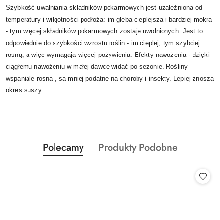
Szybkość uwalniania składników pokarmowych jest uzależniona od
temperatury i wilgotności podłoża: im gleba cieplejsza i bardziej mokra
- tym więcej składników pokarmowych zostaje uwolnionych. Jest to
odpowiednie do szybkości wzrostu roślin - im cieplej, tym szybciej
rosną, a więc wymagają więcej pożywienia. Efekty nawożenia - dzięki
ciągłemu nawożeniu w małej dawce widać po sezonie. Rośliny
wspaniale rosną , są mniej podatne na choroby i insekty. Lepiej znoszą
okres suszy.
Produkty
Produkty
Polecamy
Produkty Podobne
Pomiń karuzelę produktów
o
o
statusie:
statusie: