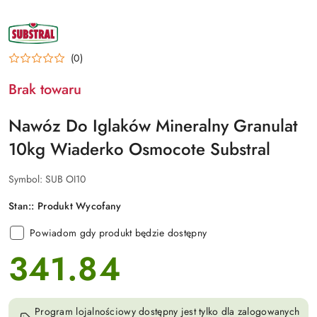
NAZWA
PRODUCENTA:
SUBSTRAL
(0)
Brak towaru
Nawóz Do Iglaków Mineralny Granulat
10kg Wiaderko Osmocote Substral
Symbol:
SUB OI10
Stan::
Produkt Wycofany
Powiadom gdy produkt będzie dostępny
341.84
cena:
Program lojalnościowy dostępny jest tylko dla zalogowanych