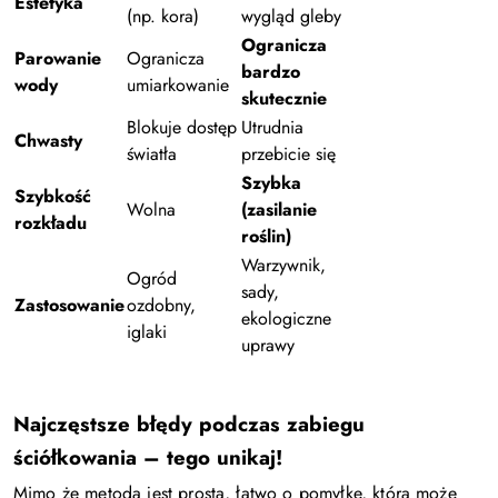
Estetyka
(np. kora)
wygląd gleby
Ogranicza
Parowanie
Ogranicza
bardzo
wody
umiarkowanie
skutecznie
Blokuje dostęp
Utrudnia
Chwasty
światła
przebicie się
Szybka
Szybkość
Wolna
(zasilanie
rozkładu
roślin)
Warzywnik,
Ogród
sady,
Zastosowanie
ozdobny,
ekologiczne
iglaki
uprawy
Najczęstsze błędy podczas zabiegu
ściółkowania – tego unikaj!
Mimo że metoda jest prosta, łatwo o pomyłkę, która może