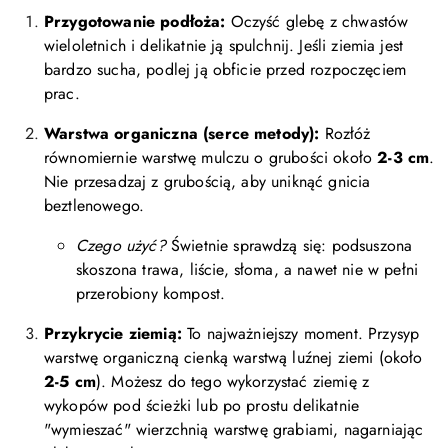
Przygotowanie podłoża:
Oczyść glebę z chwastów
wieloletnich i delikatnie ją spulchnij. Jeśli ziemia jest
bardzo sucha, podlej ją obficie przed rozpoczęciem
prac.
Warstwa organiczna (serce metody):
Rozłóż
równomiernie warstwę mulczu o grubości około
2-3 cm
.
Nie przesadzaj z grubością, aby uniknąć gnicia
beztlenowego.
Czego użyć?
Świetnie sprawdzą się: podsuszona
skoszona trawa, liście, słoma, a nawet nie w pełni
przerobiony kompost.
Przykrycie ziemią:
To najważniejszy moment. Przysyp
warstwę organiczną cienką warstwą luźnej ziemi (około
2-5 cm
). Możesz do tego wykorzystać ziemię z
wykopów pod ścieżki lub po prostu delikatnie
"wymieszać" wierzchnią warstwę grabiami, nagarniając