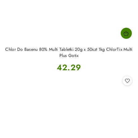
Chlor Do Basenu 80% Multi Tabletki 20g x 50szt 1kg ChlorTix Multi
Plus Gotix
Cena:
42.29