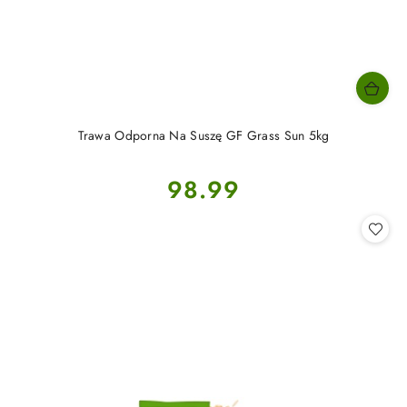
Trawa Odporna Na Suszę GF Grass Sun 5kg
Cena:
98.99