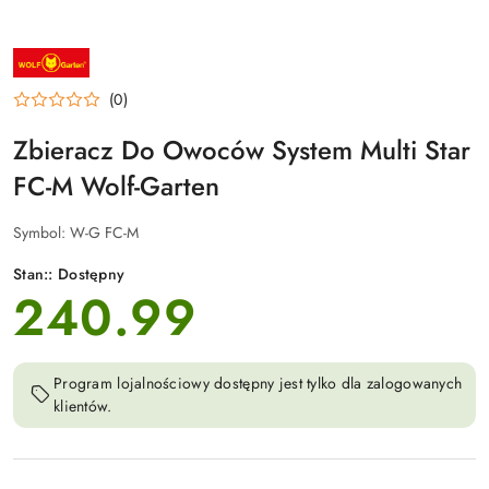
NAZWA
PRODUCENTA:
WOLF-
(0)
GARTEN
Zbieracz Do Owoców System Multi Star
FC-M Wolf-Garten
Symbol:
W-G FC-M
Stan::
Dostępny
240.99
cena:
Program lojalnościowy dostępny jest tylko dla zalogowanych
klientów.