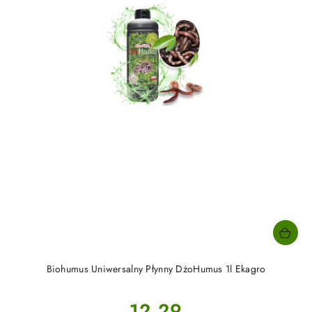
Biohumus Uniwersalny Płynny DżoHumus 1l Ekagro
Cena:
12.29