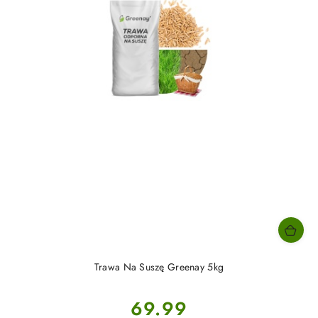
Trawa Na Suszę Greenay 5kg
Cena:
69.99