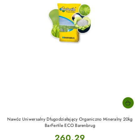
Nawóz Uniwersalny Długodziałający Organiczno Mineralny 20kg
BarFertile ECO Barenbrug
Cena:
260.29