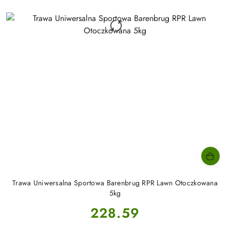
Trawa Uniwersalna Sportowa Barenbrug RPR Lawn Otoczkowana
5kg
Cena:
228.59