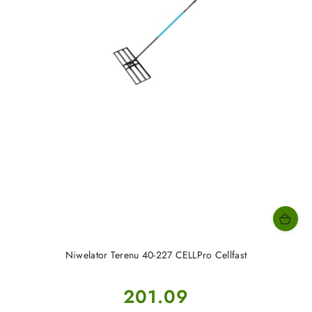
Niwelator Terenu 40-227 CELLPro Cellfast
Cena:
201.09