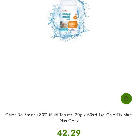
Chlor Do Basenu 80% Multi Tabletki 20g x 50szt 1kg ChlorTix Multi
Plus Gotix
Cena:
42.29