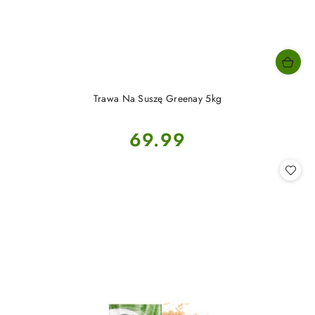
Trawa Na Suszę Greenay 5kg
Cena:
69.99