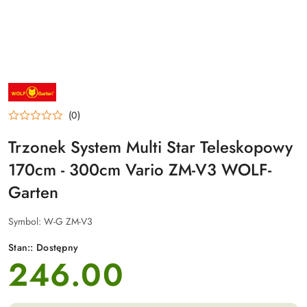
NAZWA
PRODUCENTA:
WOLF-
(0)
GARTEN
Trzonek System Multi Star Teleskopowy
170cm - 300cm Vario ZM-V3 WOLF-
Garten
Symbol:
W-G ZM-V3
Stan::
Dostępny
246.00
cena: