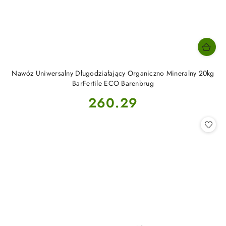
Nawóz Uniwersalny Długodziałający Organiczno Mineralny 20kg
BarFertile ECO Barenbrug
Cena:
260.29