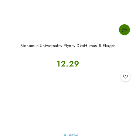
Biohumus Uniwersalny Płynny DżoHumus 1l Ekagro
Cena:
12.29