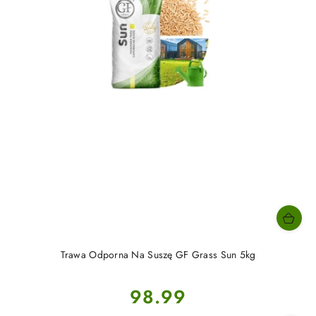
Trawa Odporna Na Suszę GF Grass Sun 5kg
Cena:
98.99