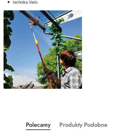
technika Vario.
Produkty
Produkty
Polecamy
Produkty Podobne
Pomiń karuzelę produktów
o
o