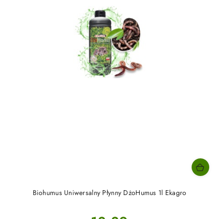
Biohumus Uniwersalny Płynny DżoHumus 1l Ekagro
Cena: