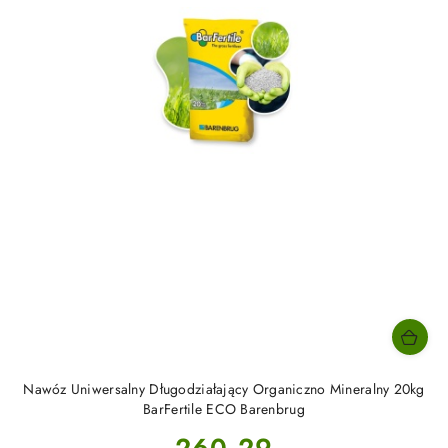
Nawóz Uniwersalny Długodziałający Organiczno Mineralny 20kg
BarFertile ECO Barenbrug
Cena:
260.29