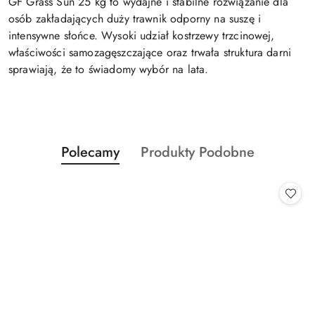
GF Grass Sun 25 kg to wydajne i stabilne rozwiązanie dla
osób zakładających duży trawnik odporny na suszę i
intensywne słońce. Wysoki udział kostrzewy trzcinowej,
właściwości samozagęszczające oraz trwała struktura darni
sprawiają, że to świadomy wybór na lata.
Produkty
Produkty
Polecamy
Produkty Podobne
Pomiń karuzelę produktów
o
o
statusie:
statusie: