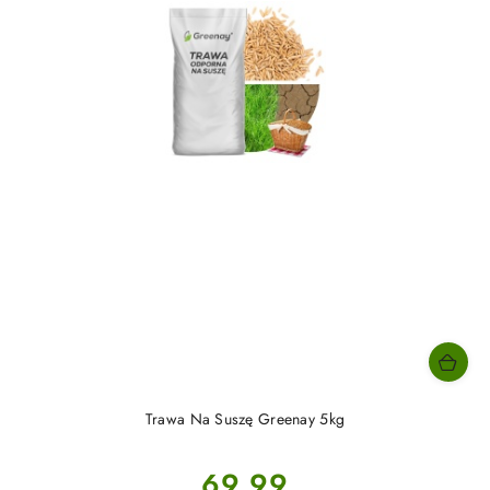
Trawa Na Suszę Greenay 5kg
Cena:
69.99