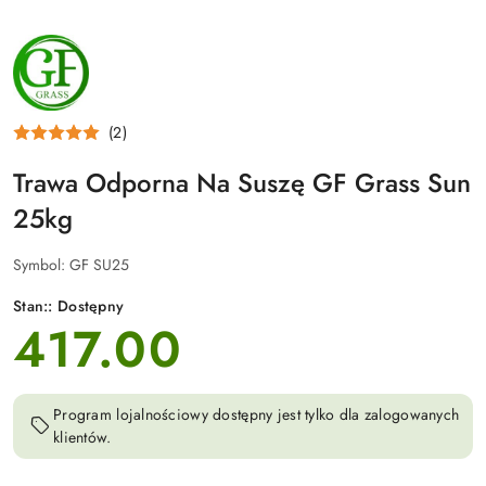
NAZWA
PRODUCENTA:
GF
GRASS
(2)
Trawa Odporna Na Suszę GF Grass Sun
25kg
Symbol:
GF SU25
Stan::
Dostępny
417.00
cena:
Program lojalnościowy dostępny jest tylko dla zalogowanych
klientów.