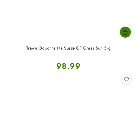
Trawa Odporna Na Suszę GF Grass Sun 5kg
Cena:
98.99