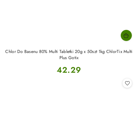
Chlor Do Basenu 80% Multi Tabletki 20g x 50szt 1kg ChlorTix Multi
Plus Gotix
Cena:
42.29