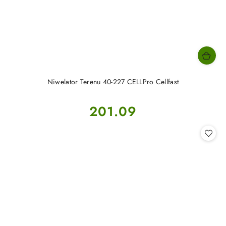
Niwelator Terenu 40-227 CELLPro Cellfast
Cena:
201.09