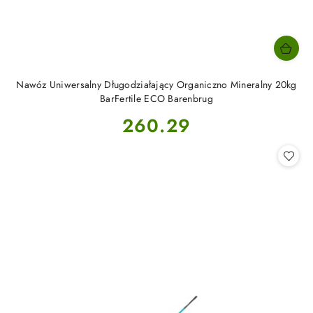
Nawóz Uniwersalny Długodziałający Organiczno Mineralny 20kg
BarFertile ECO Barenbrug
Cena:
260.29