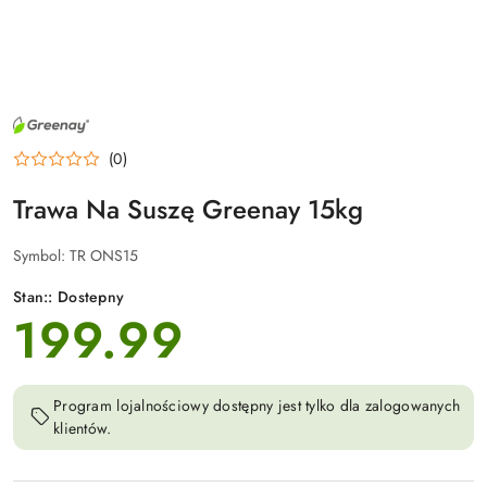
NAZWA
PRODUCENTA:
GREENAY
(0)
Trawa Na Suszę Greenay 15kg
Symbol:
TR ONS15
Stan::
Dostepny
199.99
cena:
Program lojalnościowy dostępny jest tylko dla zalogowanych
klientów.