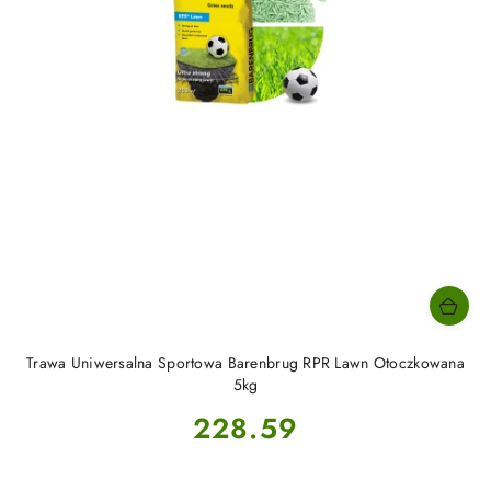
Trawa Uniwersalna Sportowa Barenbrug RPR Lawn Otoczkowana
5kg
Cena:
228.59