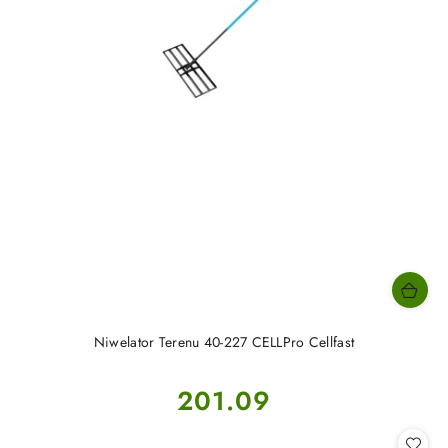
Niwelator Terenu 40-227 CELLPro Cellfast
Cena:
201.09