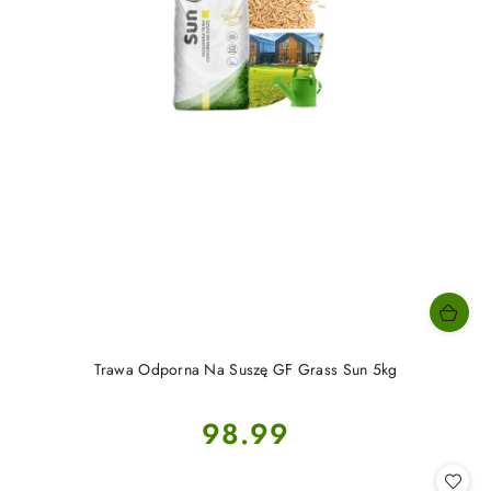
Trawa Odporna Na Suszę GF Grass Sun 5kg
Cena:
98.99