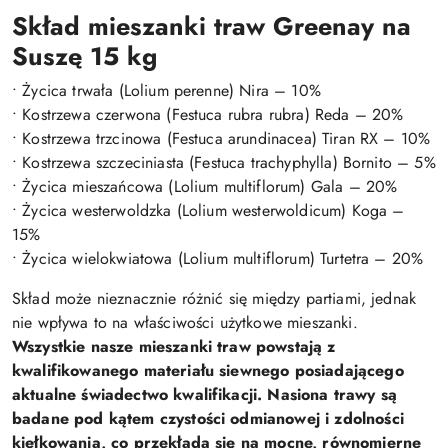
Skład mieszanki traw Greenay na
Suszę 15 kg
• Życica trwała (Lolium perenne) Nira – 10%
• Kostrzewa czerwona (Festuca rubra rubra) Reda – 20%
• Kostrzewa trzcinowa (Festuca arundinacea) Tiran RX – 10%
• Kostrzewa szczeciniasta (Festuca trachyphylla) Bornito – 5%
• Życica mieszańcowa (Lolium multiflorum) Gala – 20%
• Życica westerwoldzka (Lolium westerwoldicum) Koga –
15%
• Życica wielokwiatowa (Lolium multiflorum) Turtetra – 20%
Skład może nieznacznie różnić się między partiami, jednak
nie wpływa to na właściwości użytkowe mieszanki.
Wszystkie nasze mieszanki traw powstają z
kwalifikowanego materiału siewnego posiadającego
aktualne świadectwo kwalifikacji. Nasiona trawy są
badane pod kątem czystości odmianowej i zdolności
kiełkowania, co przekłada się na mocne, równomierne