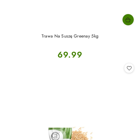
Trawa Na Suszę Greenay 5kg
Cena:
69.99