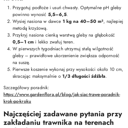
Przygotuj podłoże i usuń chwasty. Optymalne pH gleby
powinno wynosić
5,5–6,5
.
Wysiej nasiona w dawce
1 kg na 40–50 m²
, najlepiej
metodą krzyżową.
Przykryj nasiona cienką warstwą gleby na głębokość
0,5–1 cm
i lekko zwałuj teren.
W pierwszych tygodniach utrzymuj stałą wilgotność
gleby – prawidłowe ukorzenienie zwiększa odporność
na suszę.
Pierwsze koszenie wykonaj przy wysokości około 10 cm,
skracając maksymalnie o
1/3 długości źdźbła
.
Szczegółowy poradnik:
https://www.gardenflora.pl/blog/jak-siac-trawe-poradnik-
krok-po-kroku
Najczęściej zadawane pytania przy
zakładaniu trawnika na terenach