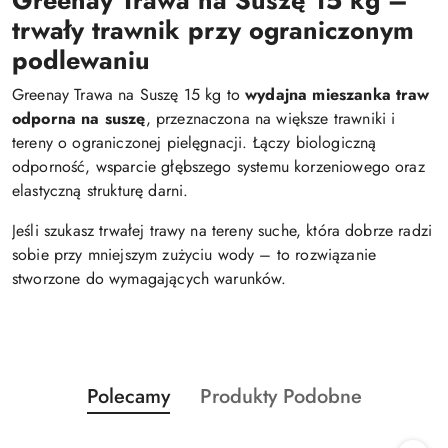
trwały trawnik przy ograniczonym
podlewaniu
Greenay Trawa na Suszę 15 kg to
wydajna mieszanka traw
odporna na suszę
, przeznaczona na większe trawniki i
tereny o ograniczonej pielęgnacji. Łączy biologiczną
odporność, wsparcie głębszego systemu korzeniowego oraz
elastyczną strukturę darni.
Jeśli szukasz trwałej trawy na tereny suche, która dobrze radzi
sobie przy mniejszym zużyciu wody – to rozwiązanie
stworzone do wymagających warunków.
Produkty
Produkty
Polecamy
Produkty Podobne
Pomiń karuzelę produktów
o
o
statusie:
statusie: