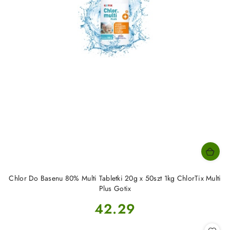
Chlor Do Basenu 80% Multi Tabletki 20g x 50szt 1kg ChlorTix Multi
Plus Gotix
Cena:
42.29