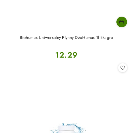
Biohumus Uniwersalny Płynny DżoHumus 1l Ekagro
Cena:
12.29