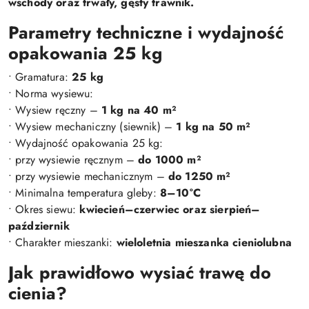
wschody oraz trwały, gęsty trawnik.
Parametry techniczne i wydajność
opakowania 25 kg
• Gramatura:
25 kg
• Norma wysiewu:
• Wysiew ręczny –
1 kg na 40 m²
• Wysiew mechaniczny (siewnik) –
1 kg na 50 m²
• Wydajność opakowania 25 kg:
• przy wysiewie ręcznym –
do 1000 m²
• przy wysiewie mechanicznym –
do 1250 m²
• Minimalna temperatura gleby:
8–10°C
• Okres siewu:
kwiecień–czerwiec oraz sierpień–
październik
• Charakter mieszanki:
wieloletnia mieszanka cieniolubna
Jak prawidłowo wysiać trawę do
cienia?