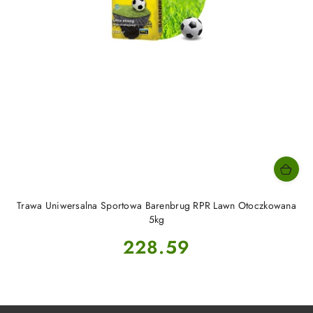
Trawa Uniwersalna Sportowa Barenbrug RPR Lawn Otoczkowana
5kg
Cena:
228.59