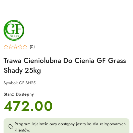
NAZWA
PRODUCENTA:
GF
GRASS
(0)
Trawa Cieniolubna Do Cienia GF Grass
Shady 25kg
Symbol:
GF SH25
Stan::
Dostepny
472.00
cena:
Program lojalnościowy dostępny jest tylko dla zalogowanych
klientów.