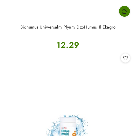
Biohumus Uniwersalny Płynny DżoHumus 1l Ekagro
Cena:
12.29