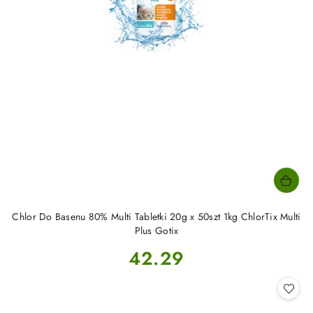
Chlor Do Basenu 80% Multi Tabletki 20g x 50szt 1kg ChlorTix Multi
Plus Gotix
Cena:
42.29