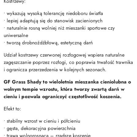
Kostrzewy:
• wykazują wysoką tolerancję niedoboru światła
• lepiej adaptują się do stanowisk zacienionych
• naturalnie rosną wolniej niż mieszanki sportowe czy
uniwersalne
• tworzą drobnoźdźbłową, estetyczną darń
Udział kostrzewy czerwonej rozłogowej wspiera naturalne
zagęszczanie poprzez rozłogi, co poprawia trwałość trawnika
i ogranicza przerzedzenia w kolejnych sezonach.
GF Grass Shady to wieloletnia mieszanka cieniolubna o
wolnym tempie wzrostu, która tworzy zwartą darń w
cieniu i pozwala ograniczyć częstotliwość koszenia.
Efekt to:
• stabilny wzrost w cieniu i półcieniu
• gęsta, dekoracyjna powierzchnia
• trawa wolnorosnąca – rzadsze koszenie