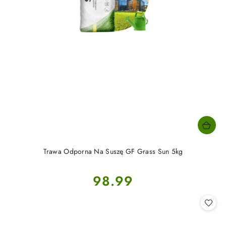
Trawa Odporna Na Suszę GF Grass Sun 5kg
Cena:
98.99