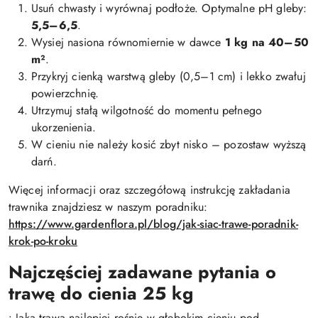
Usuń chwasty i wyrównaj podłoże. Optymalne pH gleby:
5,5–6,5
.
Wysiej nasiona równomiernie w dawce
1 kg na 40–50
m²
.
Przykryj cienką warstwą gleby (0,5–1 cm) i lekko zwałuj
powierzchnię.
Utrzymuj stałą wilgotność do momentu pełnego
ukorzenienia.
W cieniu nie należy kosić zbyt nisko – pozostaw wyższą
darń.
Więcej informacji oraz szczegółową instrukcję zakładania
trawnika znajdziesz w naszym poradniku:
https://www.gardenflora.pl/blog/jak-siac-trawe-poradnik-
krok-po-kroku
Najczęściej zadawane pytania o
trawę do cienia 25 kg
• Jaka trawa najlepiej rośnie w głębokim cieniu pod