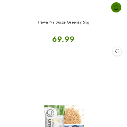
Trawa Na Suszę Greenay 5kg
Cena:
69.99