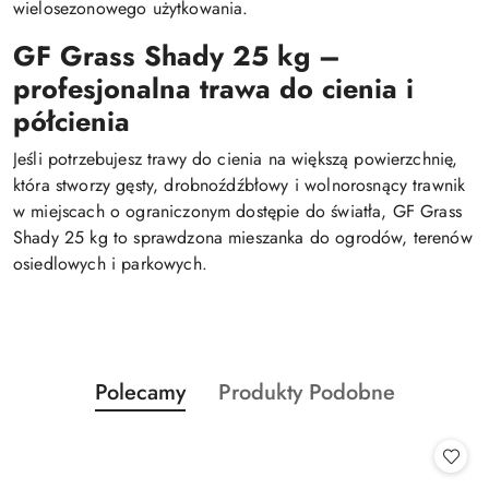
wielosezonowego użytkowania.
GF Grass Shady 25 kg –
profesjonalna trawa do cienia i
półcienia
Jeśli potrzebujesz trawy do cienia na większą powierzchnię,
która stworzy gęsty, drobnoźdźbłowy i wolnorosnący trawnik
w miejscach o ograniczonym dostępie do światła, GF Grass
Shady 25 kg to sprawdzona mieszanka do ogrodów, terenów
osiedlowych i parkowych.
Produkty
Produkty
Polecamy
Produkty Podobne
Pomiń karuzelę produktów
o
o
statusie:
statusie: