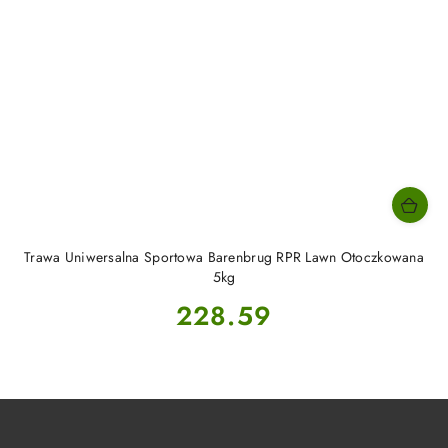
Trawa Uniwersalna Sportowa Barenbrug RPR Lawn Otoczkowana
5kg
Cena:
228.59