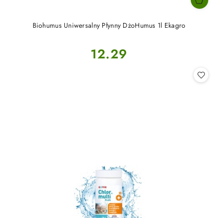
Biohumus Uniwersalny Płynny DżoHumus 1l Ekagro
Cena:
12.29