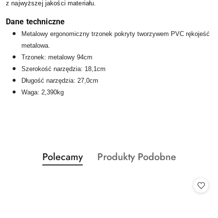
z
najwyższej jakości materiału.
Dane techniczne
Metalowy ergonomiczny trzonek pokryty tworzywem PVC rękojeść
metalowa.
Trzonek: metalowy 94cm
Szerokość narzędzia: 18,1cm
Długość narzędzia: 27,0cm
Waga: 2,390kg
Produkty
Produkty
Polecamy
Produkty Podobne
Pomiń karuzelę produktów
o
o
statusie:
statusie: