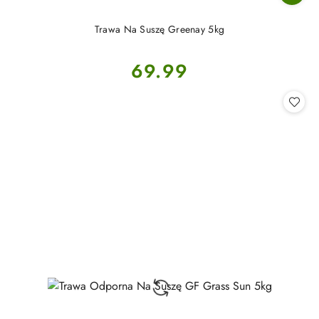
Trawa Na Suszę Greenay 5kg
Cena:
69.99