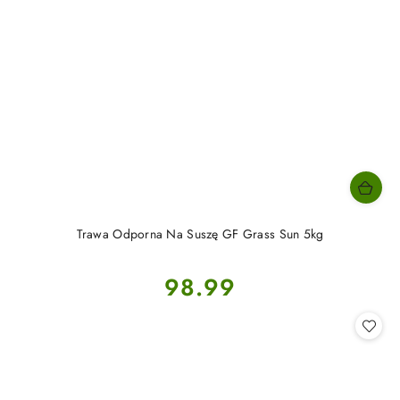
Trawa Odporna Na Suszę GF Grass Sun 5kg
Cena:
98.99