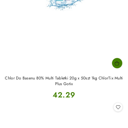
Chlor Do Basenu 80% Multi Tabletki 20g x 50szt 1kg ChlorTix Multi
Plus Gotix
Cena:
42.29