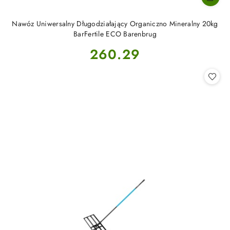
Nawóz Uniwersalny Długodziałający Organiczno Mineralny 20kg
BarFertile ECO Barenbrug
Cena:
260.29