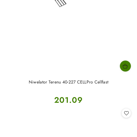
Niwelator Terenu 40-227 CELLPro Cellfast
Cena:
201.09