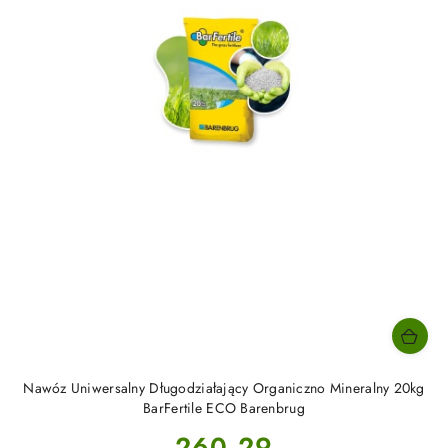
Nawóz Uniwersalny Długodziałający Organiczno Mineralny 20kg
BarFertile ECO Barenbrug
Cena:
260.29