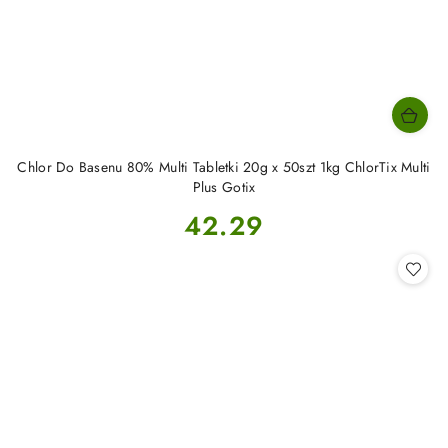
Chlor Do Basenu 80% Multi Tabletki 20g x 50szt 1kg ChlorTix Multi
Plus Gotix
Cena:
42.29