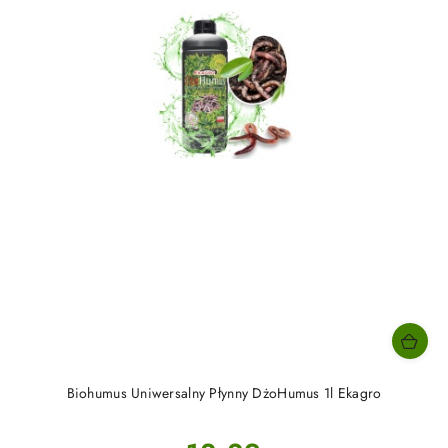
Biohumus Uniwersalny Płynny DżoHumus 1l Ekagro
Cena: