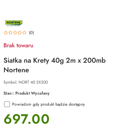
NAZWA
PRODUCENTA:
NORTENE
(0)
Brak towaru
Siatka na Krety 40g 2m x 200mb
Nortene
Symbol:
NORT 40 2X200
Stan::
Produkt Wycofany
Powiadom gdy produkt będzie dostępny
697.00
cena: