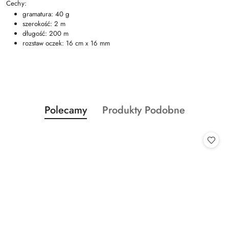
Cechy:
gramatura: 40 g
szerokość: 2 m
długość: 200 m
rozstaw oczek: 16 cm x 16 mm
Produkty
Produkty
Polecamy
Produkty Podobne
Pomiń karuzelę produktów
o
o
statusie:
statusie: