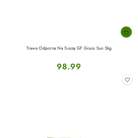
Trawa Odporna Na Suszę GF Grass Sun 5kg
Cena:
98.99