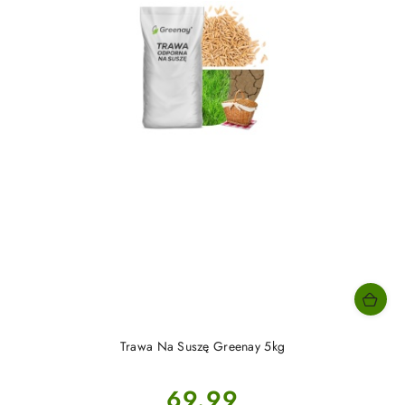
Trawa Na Suszę Greenay 5kg
Cena:
69.99