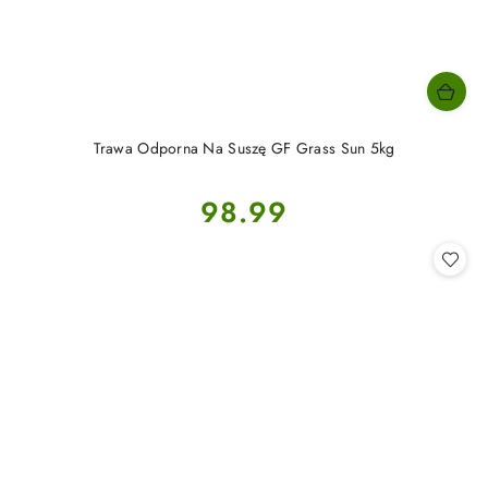
Trawa Odporna Na Suszę GF Grass Sun 5kg
Cena:
98.99