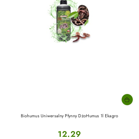
Biohumus Uniwersalny Płynny DżoHumus 1l Ekagro
Cena:
12.29