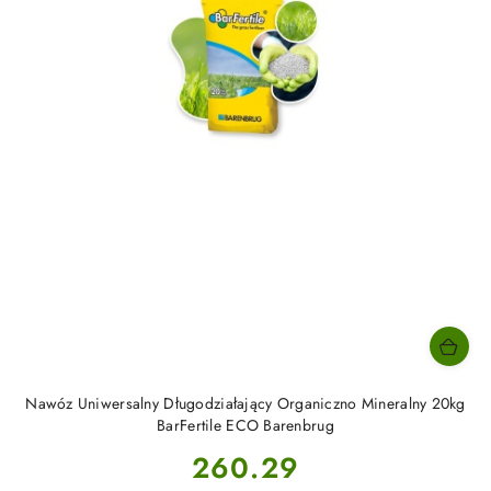
Nawóz Uniwersalny Długodziałający Organiczno Mineralny 20kg
BarFertile ECO Barenbrug
Cena:
260.29