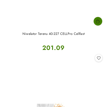
Niwelator Terenu 40-227 CELLPro Cellfast
Cena:
201.09