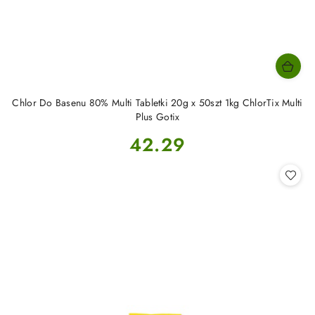
Chlor Do Basenu 80% Multi Tabletki 20g x 50szt 1kg ChlorTix Multi
Plus Gotix
Cena:
42.29