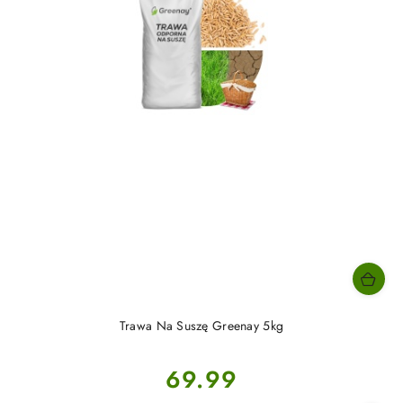
Trawa Na Suszę Greenay 5kg
Cena:
69.99