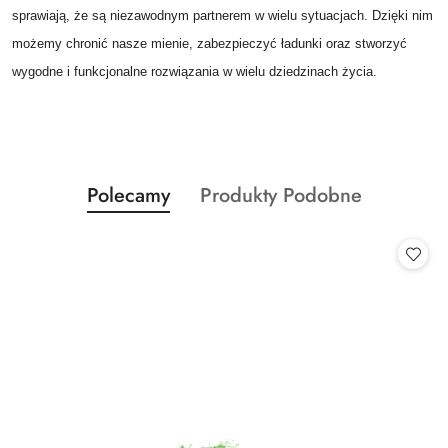
sprawiają, że są niezawodnym partnerem w wielu sytuacjach. Dzięki nim
możemy chronić nasze mienie, zabezpieczyć ładunki oraz stworzyć
wygodne i funkcjonalne rozwiązania w wielu dziedzinach życia.
Produkty
Produkty
Polecamy
Produkty Podobne
Pomiń karuzelę produktów
o
o
statusie:
statusie: