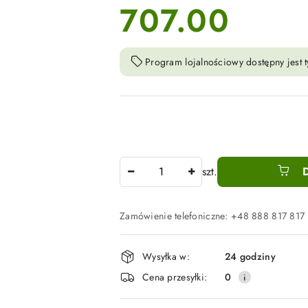
707.00
cena:
Program lojalnościowy dostępny jest t
Ilość
szt.
Zamówienie telefoniczne: +48 888 817 817
Dostępność
Wysyłka w:
24 godziny
i
Cena przesyłki:
0
dostawa