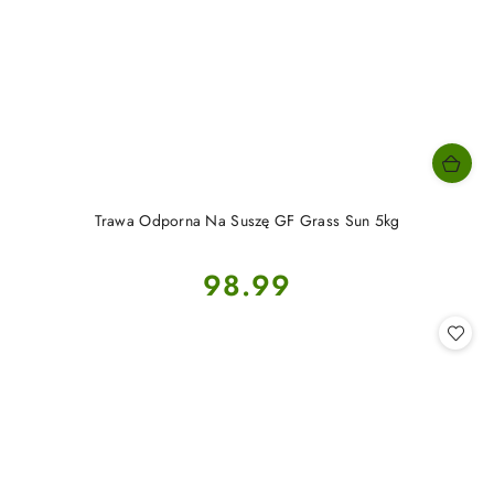
Trawa Odporna Na Suszę GF Grass Sun 5kg
Cena:
98.99