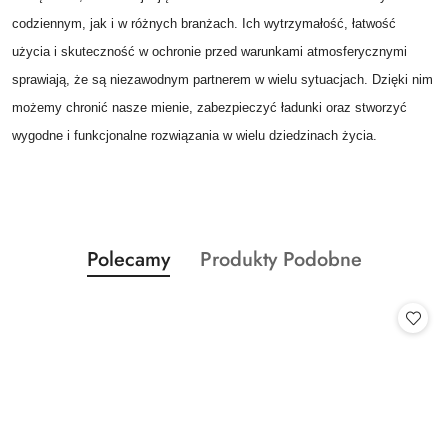
codziennym, jak i w różnych branżach. Ich wytrzymałość, łatwość
użycia i skuteczność w ochronie przed warunkami atmosferycznymi
sprawiają, że są niezawodnym partnerem w wielu sytuacjach. Dzięki nim
możemy chronić nasze mienie, zabezpieczyć ładunki oraz stworzyć
wygodne i funkcjonalne rozwiązania w wielu dziedzinach życia.
Produkty
Produkty
Polecamy
Produkty Podobne
Pomiń karuzelę produktów
o
o
statusie:
statusie: