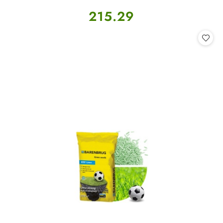
Cena:
215.29