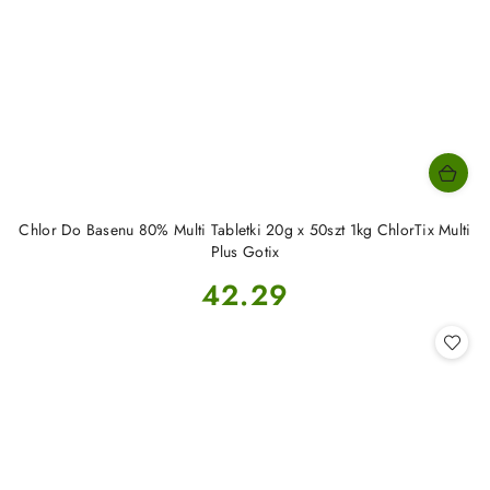
Chlor Do Basenu 80% Multi Tabletki 20g x 50szt 1kg ChlorTix Multi
Plus Gotix
Cena:
42.29