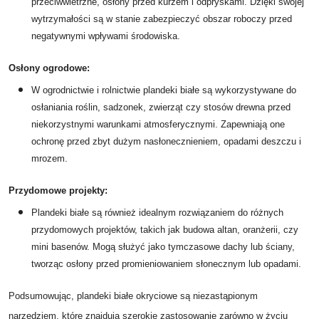
przeciwwietrzne, osłony przed kurzem i odpryskami. Dzięki swojej
wytrzymałości są w stanie zabezpieczyć obszar roboczy przed
negatywnymi wpływami środowiska.
Osłony ogrodowe:
W ogrodnictwie i rolnictwie plandeki białe są wykorzystywane do
osłaniania roślin, sadzonek, zwierząt czy stosów drewna przed
niekorzystnymi warunkami atmosferycznymi. Zapewniają one
ochronę przed zbyt dużym nasłonecznieniem, opadami deszczu i
mrozem.
Przydomowe projekty:
Plandeki białe są również idealnym rozwiązaniem do różnych
przydomowych projektów, takich jak budowa altan, oranżerii, czy
mini basenów. Mogą służyć jako tymczasowe dachy lub ściany,
tworząc osłony przed promieniowaniem słonecznym lub opadami.
Podsumowując, plandeki białe okryciowe są niezastąpionym
narzędziem, które znajdują szerokie zastosowanie zarówno w życiu