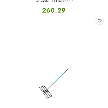
BarFertile ECO Barenbrug
Cena:
260.29