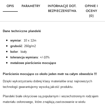
OPIS
PARAMETRY
INFORMACJE DOT.
OPINIE I
BEZPIECZEŃSTWA
OCENY
(0)
Dane techniczne plandeki
wymiar
: 10 x 12m
grubość
: 260g/m2
kolor
: biały
tolerancja wymiaru
: +/-10%
metalowe pierścienie mocujące
Pierścienie mocujące co około jeden metr na całym obwodzie !!!
Dzięki wykorzystaniu dobrej klasy materiałów oraz najnowszych
technologii gwarantujemy wysoką jakość produktu.
Plandeki białe okryciowe są popularnym i wszechstronnym rodzajem
materiału osłonowego, które znajdują zastosowanie w wielu