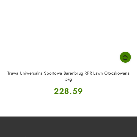
Trawa Uniwersalna Sportowa Barenbrug RPR Lawn Otoczkowana
5kg
Cena:
228.59