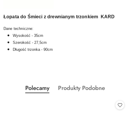
Łopata do Śmieci z drewnianym trzonkiem KARD
Dane techniczne:
Wysokość - 35cm
Szerokość - 27,5cm
Długość trzonka - 90cm
Produkty
Produkty
Polecamy
Produkty Podobne
Pomiń karuzelę produktów
o
o
statusie:
statusie: