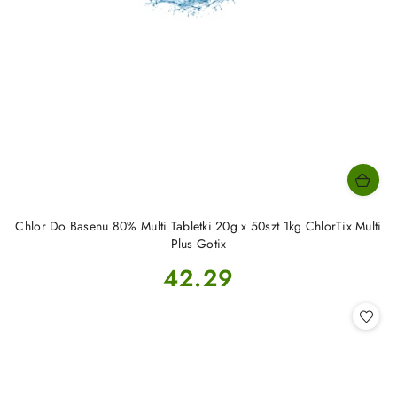
Chlor Do Basenu 80% Multi Tabletki 20g x 50szt 1kg ChlorTix Multi
Plus Gotix
Cena:
42.29