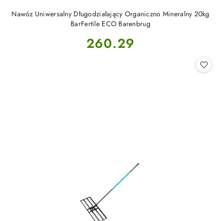
Nawóz Uniwersalny Długodziałający Organiczno Mineralny 20kg
BarFertile ECO Barenbrug
Cena:
260.29