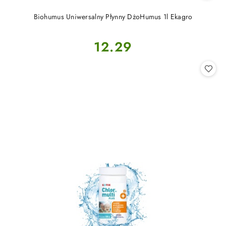
Biohumus Uniwersalny Płynny DżoHumus 1l Ekagro
Cena:
12.29