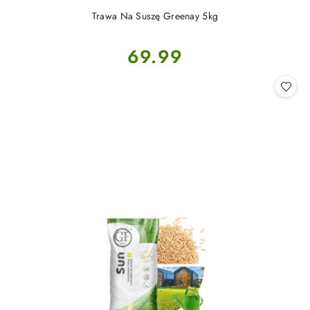
Trawa Na Suszę Greenay 5kg
Cena:
69.99