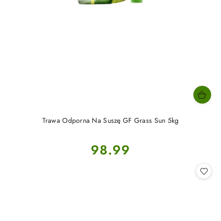
Trawa Odporna Na Suszę GF Grass Sun 5kg
Cena:
98.99