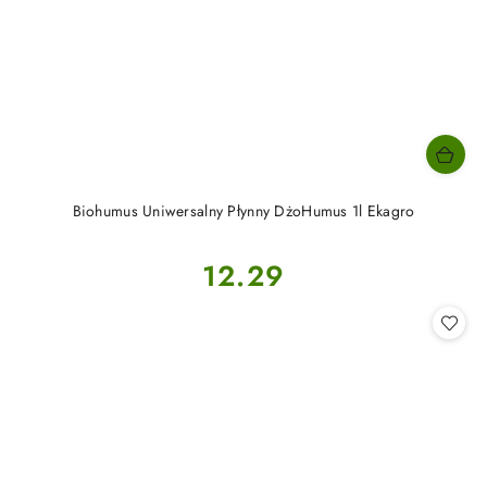
Biohumus Uniwersalny Płynny DżoHumus 1l Ekagro
Cena:
12.29