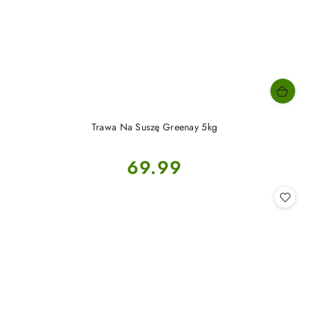
Trawa Na Suszę Greenay 5kg
Cena:
69.99