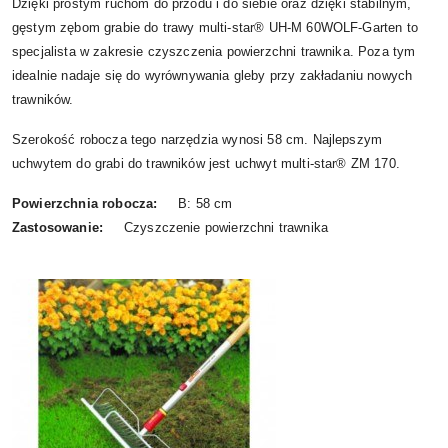
Dzięki prostym ruchom do przodu i do siebie oraz dzięki stabilnym,
gęstym zębom grabie do trawy multi-star® UH-M 60WOLF-Garten to
specjalista w
zakresie czyszczenia powierzchni trawnika. Poza tym
idealnie nadaje się do wyrównywania gleby przy zakładaniu nowych
trawników.
Szerokość robocza tego narzędzia wynosi 58 cm. Najlepszym
uchwytem do grabi do trawników jest uchwyt multi-star® ZM 170.
Powierzchnia robocza:
B: 58 cm
Zastosowanie:
Czyszczenie powierzchni trawnika