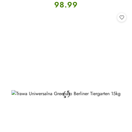
Cena:
98.99