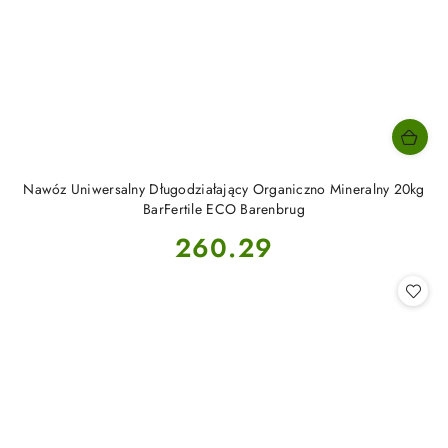
Nawóz Uniwersalny Długodziałający Organiczno Mineralny 20kg
BarFertile ECO Barenbrug
Cena:
260.29