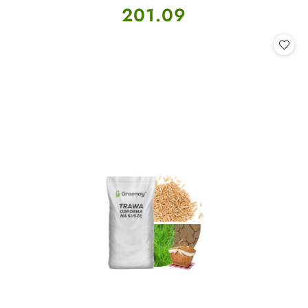
Cena:
201.09