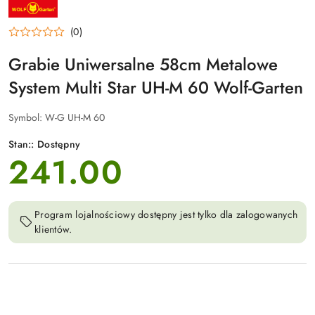
NAZWA
PRODUCENTA:
WOLF-
(0)
GARTEN
Grabie Uniwersalne 58cm Metalowe
System Multi Star UH-M 60 Wolf-Garten
Symbol:
W-G UH-M 60
Stan::
Dostępny
241.00
cena:
Program lojalnościowy dostępny jest tylko dla zalogowanych
klientów.