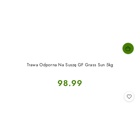
Trawa Odporna Na Suszę GF Grass Sun 5kg
Cena:
98.99