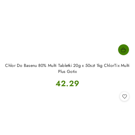
Chlor Do Basenu 80% Multi Tabletki 20g x 50szt 1kg ChlorTix Multi
Plus Gotix
Cena:
42.29