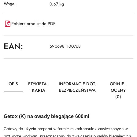
Waga:
0.67 kg
Pobierz produkt do PDF
EAN:
5906981100768
OPIS
ETYKIETA
INFORMACJE DOT.
OPINIE I
I KARTA
BEZPIECZEŃSTWA
OCENY
(0)
Getox (K) na owady biegające 600ml
Gotowy do użycia preparat w formie mikrokapsułek zawieszonych w
roztworze wodnym, przeznaczony do zwalczania owadów biegających