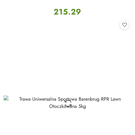
Cena:
215.29