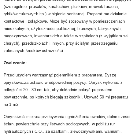
(szczególnie: prusaków, karaluchów, pluskiew, mrówek faraona,
rybików cukrowych itp.) w higienie sanitarnej. Preparat ma działanie
kontaktowe i żołądkowe. Może być stosowany w pomieszczeniach
mieszkalnych, użyteczności publicznej, biurowych, fabrycznych,
magazynowych, inwentarskich a także w szpitalach (z wyjątkiem sal
chorych), przedszkolach i innych, przy ścisłym przestrzeganiu
zalecanych środków ostrożności.
Zwalczanie:
Przed użyciem wstrząsnąć pojemnikiem z preparatem. Dyszę
opryskiwacza ustawić w odpowiedniej pozycji. Oprysk wykonać z
odległości 20 - 30 cm tak, aby dokładnie pokryć preparatem
powierzchnie, po których biegają szkodniki. Używać 50 ml preparatu
na 1 m2.
Opryskiwać miejsca przebywania i gnieżdżenia owadów; dolne części
ścian, powierzchnie przy listwach podłogowych, w pobliżu rur
hydraulicznych i C.O., za szafkami, zlewozmywakami, wannami,