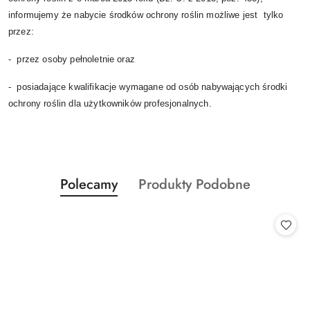
informujemy że nabycie środków ochrony roślin możliwe jest tylko
przez:
- przez osoby pełnoletnie oraz
- posiadające kwalifikacje wymagane od osób nabywających środki
ochrony roślin dla użytkowników profesjonalnych.
Produkty
Produkty
Polecamy
Produkty Podobne
Pomiń karuzelę produktów
o
o
statusie:
statusie: