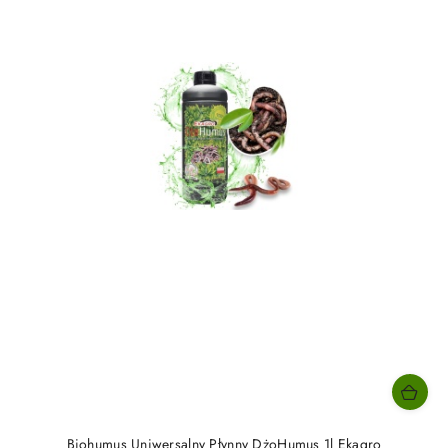
Biohumus Uniwersalny Płynny DżoHumus 1l Ekagro