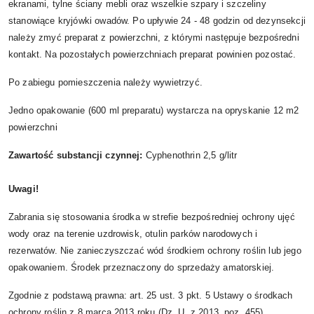
ekranami, tylne ściany mebli oraz wszelkie szpary i szczeliny
stanowiące kryjówki owadów. Po upływie 24 - 48 godzin od dezynsekcji
należy zmyć preparat z powierzchni, z którymi następuje bezpośredni
kontakt. Na pozostałych powierzchniach preparat powinien pozostać.
Po zabiegu pomieszczenia należy wywietrzyć.
Jedno opakowanie (600 ml preparatu) wystarcza na opryskanie 12 m2
powierzchni
Zawartość substancji czynnej:
Cyphenothrin 2,5 g/litr
Uwagi!
Zabrania się stosowania środka w strefie bezpośredniej ochrony ujęć
wody oraz na terenie uzdrowisk, otulin parków narodowych i
rezerwatów. Nie zanieczyszczać wód środkiem ochrony roślin lub jego
opakowaniem. Środek przeznaczony do sprzedaży amatorskiej.
Zgodnie z podstawą prawna: art. 25 ust. 3 pkt. 5 Ustawy o środkach
ochrony roślin z 8 marca 2013 roku (Dz. U. z 2013, poz. 455),