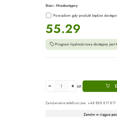
Stan::
Niedostępny
Powiadom gdy produkt będzie dostępn
55.29
cena:
Program lojalnościowy dostępny jest t
Ilość
szt.
Zamówienie telefoniczne: +48 888 817 817
Dostępność
Zamów w ciągu
a pa