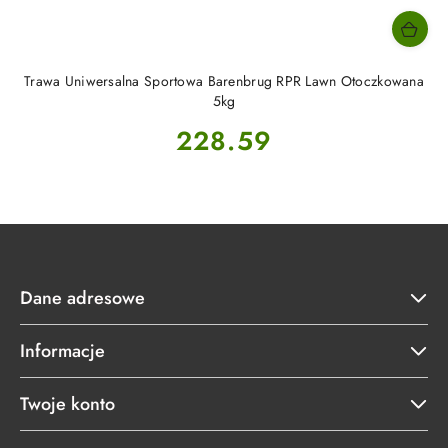
Trawa Uniwersalna Sportowa Barenbrug RPR Lawn Otoczkowana
5kg
Cena:
228.59
Dane adresowe
Informacje
Twoje konto