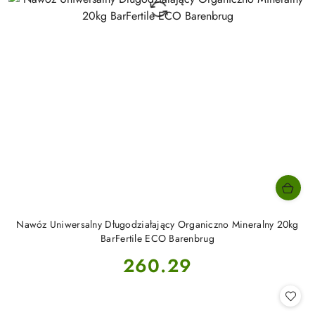
Nawóz Uniwersalny Długodziałający Organiczno Mineralny 20kg
BarFertile ECO Barenbrug
Cena:
260.29