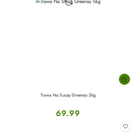
Trawa Na Suszę Greenay 5kg
Cena:
69.99