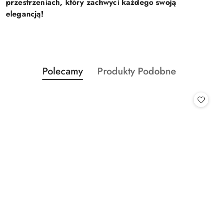
przestrzeniach, który zachwyci każdego swoją
elegancją!
Produkty
Produkty
Polecamy
Produkty Podobne
Pomiń karuzelę produktów
o
o
statusie:
statusie: