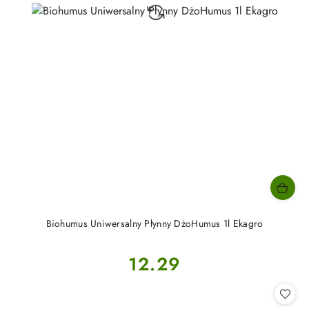
Biohumus Uniwersalny Płynny DżoHumus 1l Ekagro
Cena:
12.29