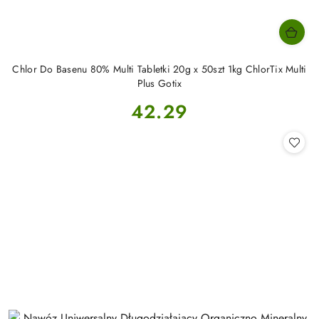
Chlor Do Basenu 80% Multi Tabletki 20g x 50szt 1kg ChlorTix Multi
Plus Gotix
Cena:
42.29