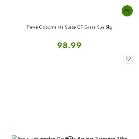
Trawa Odporna Na Suszę GF Grass Sun 5kg
Cena:
98.99