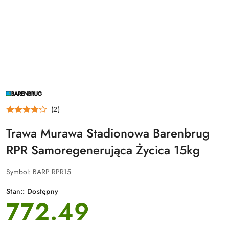
NAZWA
PRODUCENTA:
BARENBRUG
(2)
Trawa Murawa Stadionowa Barenbrug
RPR Samoregenerująca Życica 15kg
Symbol:
BARP RPR15
Stan::
Dostępny
772.49
cena: