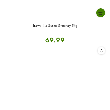
Trawa Na Suszę Greenay 5kg
Cena:
69.99