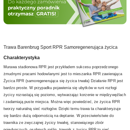
Trawa Barenbrug Sport RPR Samoregenerująca życica
Charakterystyka
Murawa stadionowa RPR jest przykładem sukcesu poprzedzonego
żmudnymi pracami hodowlanymi jest to mieszanka RPR zawierająca
Życica RPR (samoregenerująca się życica trwała) Działanie RPR jest
bardzo proste. W przypadku pojawienia się ubytków w runi rozłogi
życicy rozrastają się poziomo, wytwarzając korzenie w międzywęźlach
i zadarniają puste miejsca. Można więc powiedzieć, że życica RPR
tworzy naturalną sieć rozłogów. Dzięki temu trawa ta charakteryzuje
się bardzo dużą odpornością na deptanie. W przeciwieństwie do
trawnika ze zwyczajnej życicy trwałej, stanowiącego zbiór
pojedynczych, osobnych roślin, trawnik z życicy RPR to sieć