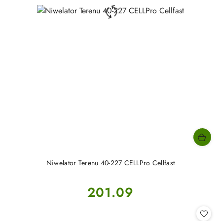
Niwelator Terenu 40-227 CELLPro Cellfast
Cena:
201.09