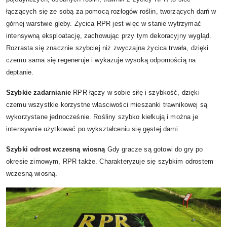
łączących się ze sobą za pomocą rozłogów roślin, tworzących darń w
górnej warstwie gleby. Życica RPR jest więc w stanie wytrzymać
intensywną eksploatację, zachowując przy tym dekoracyjny wygląd.
Rozrasta się znacznie szybciej niż zwyczajna życica trwała, dzięki
czemu sama się regeneruje i wykazuje wysoką odpornością na
deptanie.
Szybkie zadarnianie
RPR łączy w sobie siłę i szybkość, dzięki
czemu wszystkie korzystne własciwości mieszanki trawnikowej są
wykorzystane jednocześnie. Rośliny szybko kiełkują i można je
intensywnie użytkować po wykształceniu się gęstej darni.
Szybki odrost wczesną wiosną
Gdy gracze są gotowi do gry po
okresie zimowym, RPR także. Charakteryzuje się szybkim odrostem
wczesną wiosną.