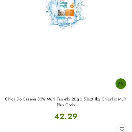
Chlor Do Basenu 80% Multi Tabletki 20g x 50szt 1kg ChlorTix Multi
Plus Gotix
Cena:
42.29