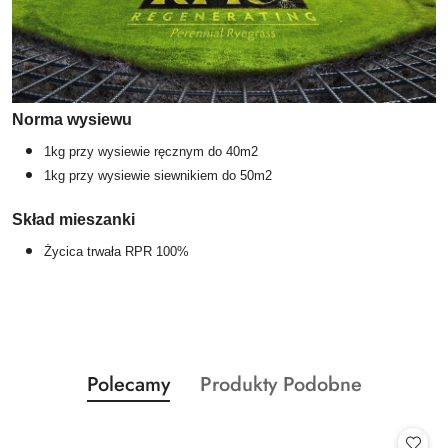
Norma wysiewu
1kg przy wysiewie ręcznym do 40m2
1kg przy wysiewie siewnikiem do 50m2
Skład mieszanki
Życica trwała RPR 100%
Produkty
Produkty
Polecamy
Produkty Podobne
Pomiń karuzelę produktów
o
o
statusie:
statusie: