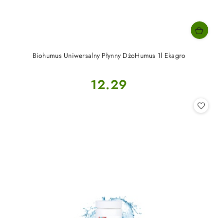
Biohumus Uniwersalny Płynny DżoHumus 1l Ekagro
Cena:
12.29