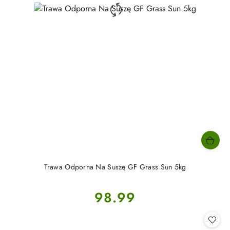
Trawa Odporna Na Suszę GF Grass Sun 5kg
Cena:
98.99