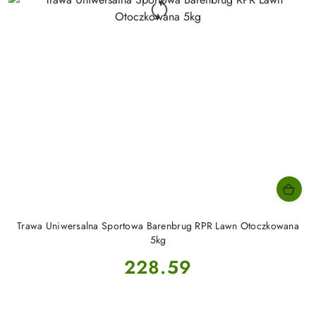
Trawa Uniwersalna Sportowa Barenbrug RPR Lawn Otoczkowana
5kg
Cena:
228.59